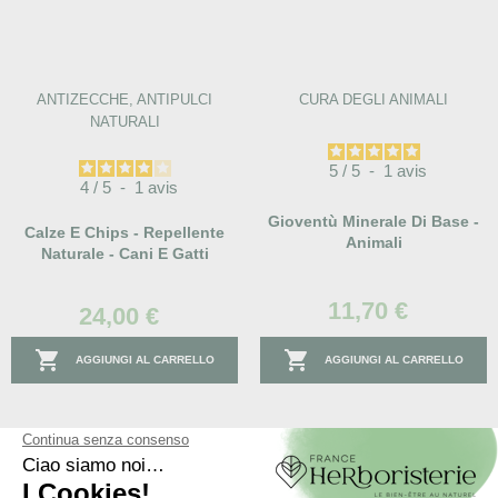
ANTIZECCHE, ANTIPULCI
CURA DEGLI ANIMALI
NATURALI
5
/
5
-
1
avis
4
/
5
-
1
avis
Gioventù Minerale Di Base -
Calze E Chips - Repellente
Animali
Naturale - Cani E Gatti
11,70 €
24,00 €


AGGIUNGI AL CARRELLO
AGGIUNGI AL CARRELLO
favorite_border
favorite_border