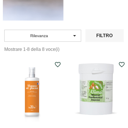

FILTRO
Rilevanza
Mostrare 1-8 della 8 voce(i)
favorite_border
favorite_border