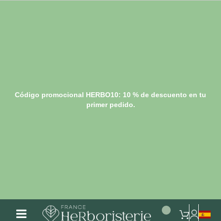
Código promocional HERBO10: 10 % de descuento en tu
primer pedido.