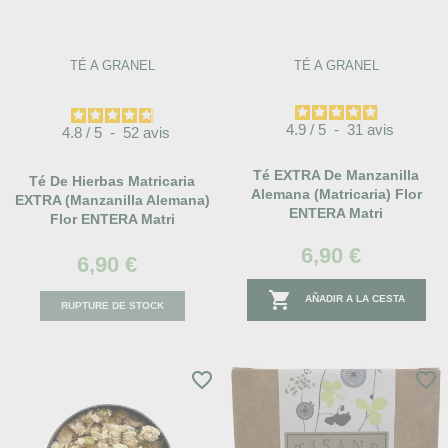
TÉ A GRANEL
TÉ A GRANEL
4.9
/
5
-
31
avis
4.8
/
5
-
52
avis
Té EXTRA De Manzanilla
Té De Hierbas Matricaria
Alemana (Matricaria) Flor
EXTRA (Manzanilla Alemana)
ENTERA Matri
Flor ENTERA Matri
6,90 €
6,90 €

AÑADIR A LA CESTA
RUPTURE DE STOCK
favorite_border
favorite_border