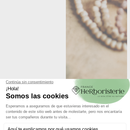
Ver más

FILTRO
Relevancia