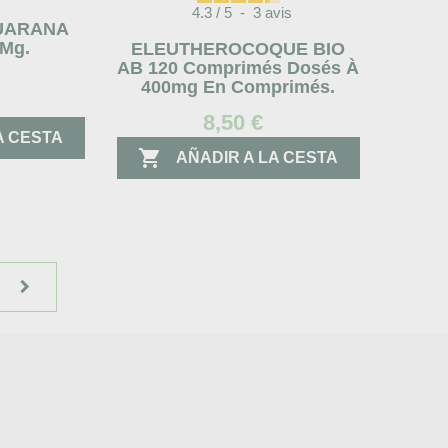
4.3
/
5
-
3
avis
GUARANA
 Mg.
ELEUTHEROCOQUE BIO
AB 120 Comprimés Dosés À
400mg En Comprimés.
8,50 €
A CESTA

AÑADIR A LA CESTA

s