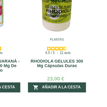
PLANTAS
is
4.5
/
5
-
11
avis
UARANÁ -
RHODIOLA GELULES 300
00 Mg De
Mg Cápsulas Duras
ro
23,00 €

A CESTA
AÑADIR A LA CESTA