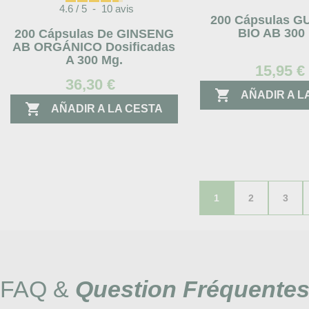
4.6
/
5
-
10
avis
200 Cápsulas 
BIO AB 300
200 Cápsulas De GINSENG
AB ORGÁNICO Dosificadas
A 300 Mg.
15,95 €
36,30 €

AÑADIR A L

AÑADIR A LA CESTA
1
2
3
FAQ &
Question Fréquente