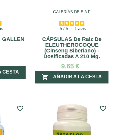
GALERÍAS DE E A F
is
5
/
5
-
1
avis
s GALLEN
CÁPSULAS De Raíz De
ELEUTHEROCOQUE
(Ginseng Siberiano) -
Dosificadas A 210 Mg.
9,65 €
A CESTA

AÑADIR A LA CESTA
favorite_border
favorite_border