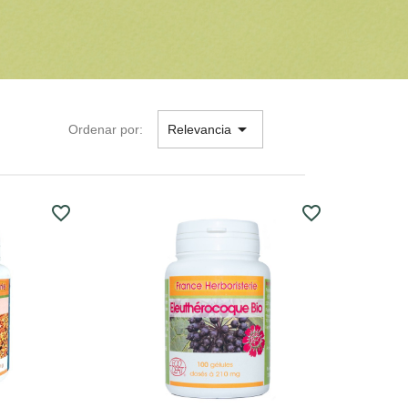

Ordenar por:
Relevancia
favorite_border
favorite_border