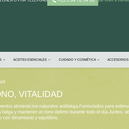
+33 3 84 76 34 06
N LÍNEA O POR TELÉFONO
(de lunes a vierne
OS
ACEITES ESENCIALES
CUIDADO Y COSMÉTICA
ACCESORIOS
dad
ONO, VITALIDAD
ntos alimenticios naturales antifatiga.Formulados para estimul
 fatiga y mantener un tono óptimo durante todo el día.Juntos,
 con dinamismo y equilibrio.