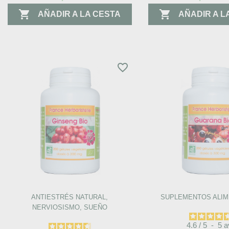


AÑADIR A LA CESTA
AÑADIR A L
favorite_border
ANTIESTRÉS NATURAL,
SUPLEMENTOS ALIM
NERVIOSISMO, SUEÑO
4.6
/
5
-
5
a