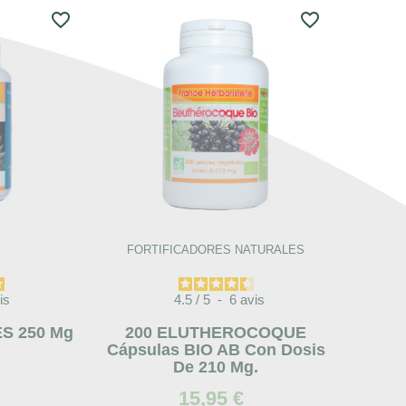
favorite_border
favorite_border
FORTIFICADORES NATURALES
is
4.5
/
5
-
6
avis
S 250 Mg
200 ELUTHEROCOQUE
Cápsulas BIO AB Con Dosis
De 210 Mg.
15,95 €