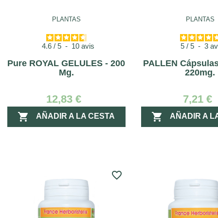
PLANTAS
PLANTAS
4.6
/
5
-
10
avis
5
/
5
-
3
av
Pure ROYAL GELULES - 200
PALLEN Cápsula
Mg.
220mg.
12,83 €
7,21 €


AÑADIR A LA CESTA
AÑADIR A L
favorite_border