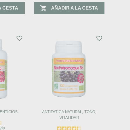

A CESTA
AÑADIR A LA CESTA
favorite_border
favorite_border
ENTICIOS
ANTIFATIGA NATURAL, TONO,
VITALIDAD
vis