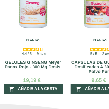
PLANTAS
PLANTAS
4.4
/
5
-
9
avis
5
/
5
-
2
av
GELULES GINSENG Meyer
CÁPSULAS DE G
Panax Rojo - 300 Mg Dosis.
Dosificadas A 3
Polvo Pu
19,19 €
9,65 €


AÑADIR A LA CESTA
AÑADIR A L