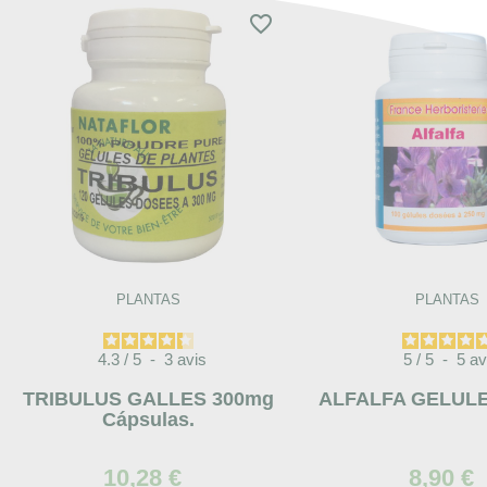
favorite_border
PLANTAS
PLANTAS
4.3
/
5
-
3
avis
5
/
5
-
5
av
TRIBULUS GALLES 300mg
ALFALFA GELULE
Cápsulas.
10,28 €
8,90 €