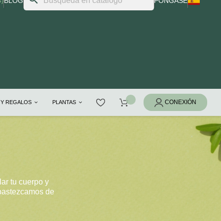
s)
BLOG
PÓNGASE
 Y REGALOS
PLANTAS
ar tu cuerpo y
 abastezcamos de