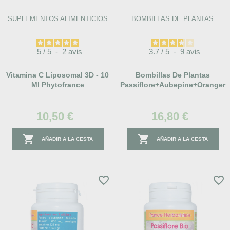
SUPLEMENTOS ALIMENTICIOS
BOMBILLAS DE PLANTAS
5
/
5
-
2
avis
3.7
/
5
-
9
avis
Vitamina C Liposomal 3D - 10
Bombillas De Plantas
Ml Phytofrance
Passiflore+Aubepine+Oranger
10,50 €
16,80 €


AÑADIR A LA CESTA
AÑADIR A LA CESTA
favorite_border
favorite_border