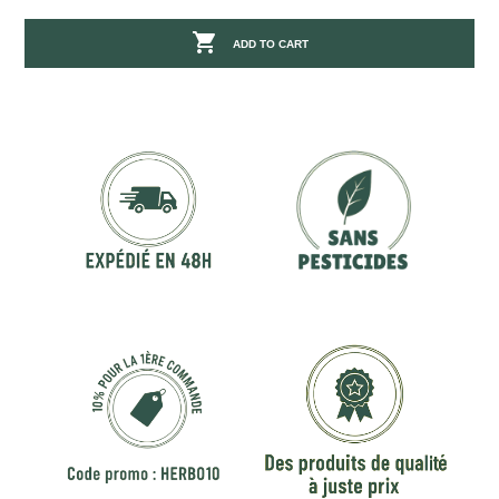

ADD TO CART