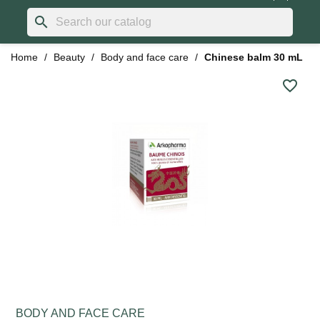
search
Home
Beauty
Body and face care
Chinese balm 30 mL
favorite_border
BODY AND FACE CARE