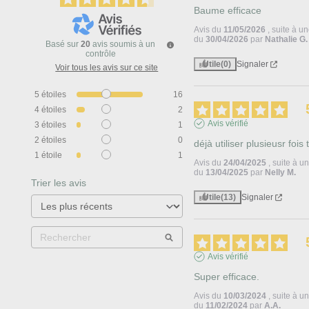
Baume efficace
Avis du
11/05/2026
, suite à u
du
30/04/2026
par
Nathalie G.
Basé sur
20
avis soumis à un
contrôle
Utile
(0)
Signaler
Voir tous les avis sur ce site
5
étoiles
16
4
étoiles
2
Avis vérifié
3
étoiles
1
2
étoiles
0
déjà utiliser plusieusr fois 
1
étoile
1
Avis du
24/04/2025
, suite à 
du
13/04/2025
par
Nelly M.
Trier les avis
Utile
(13)
Signaler
Avis vérifié
Super efficace.
Avis du
10/03/2024
, suite à 
du
11/02/2024
par
A.A.