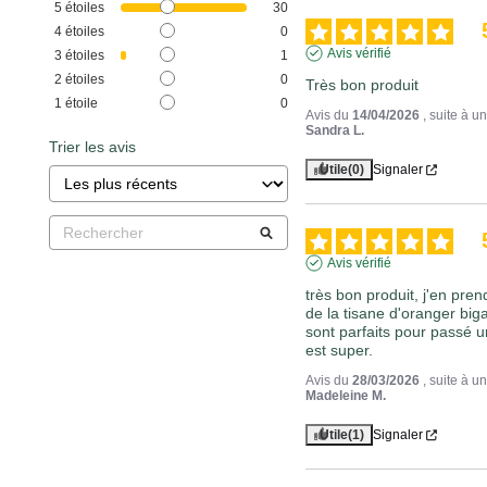
5
étoiles
30
4
étoiles
0
Avis vérifié
3
étoiles
1
2
étoiles
0
Très bon produit
1
étoile
0
Avis du
14/04/2026
, suite à 
Sandra L.
Trier les avis
Utile
(0)
Signaler
Avis vérifié
très bon produit, j'en pren
de la tisane d'oranger bigar
sont parfaits pour passé u
est super.
Avis du
28/03/2026
, suite à 
Madeleine M.
Utile
(1)
Signaler