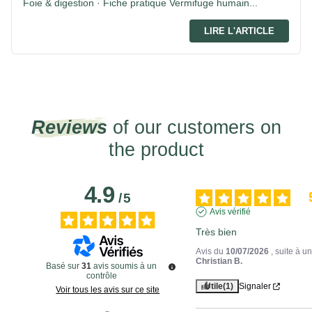
Foie & digestion · Fiche pratique Vermifuge humain...
LIRE L'ARTICLE
Reviews
of our customers on
the product
4.9
/
5
Avis vérifié
Très bien
Avis du
10/07/2026
, suite à 
Christian B.
Basé sur
31
avis soumis à un
contrôle
Utile
(1)
Signaler
Voir tous les avis sur ce site