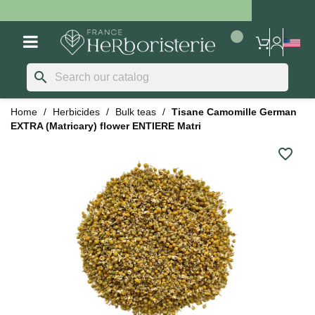
search
Home
Herbicides
Bulk teas
Tisane Camomille German
EXTRA (Matricary) flower ENTIERE Matri
favorite_border