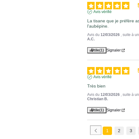
Avis vérifié
La tisane que je préfère as
l'aubépine.
Avis du
12/03/2026
, suite à 
A.C.
Utile
(1)
Signaler
Avis vérifié
Très bien
Avis du
12/03/2026
, suite à 
Christian B.
Utile
(1)
Signaler
1
2
3