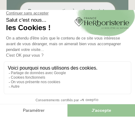
Poser ma question à un herboriste
FRANCE HERBORISTERIE
5001 F RUE DE LA CORNE JACQUOT BOURNOT
ZI LE DURGEON
70000 Noidans les Vesoul
+33 3 84 76 34 06
BULLETIN