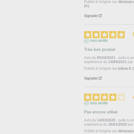
Publié à l'origine sur
dietanat
(fr)
Signaler
Avis vérifié
Très bon produit
Avis du
05/10/2021
, suite à u
expérience du
14/09/2021
pa
Publié à l'origine sur
jolivia.fr (
Signaler
Avis vérifié
Pas encore utilisé
Avis du
14/03/2020
, suite à u
expérience du
26/01/2020
pa
Publié à l'origine sur
dietanat