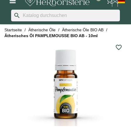
search
Startseite
Ätherische Öle
Ätherische Öle BIO AB
Ätherisches Öl PAMPLEMOUSSE BIO AB - 10ml
favorite_border