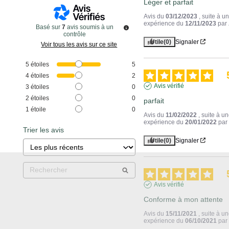
Léger et parfait
Avis du
03/12/2023
, suite à u
expérience du
12/11/2023
par
Basé sur
7
avis soumis à un
contrôle
Utile
(0)
Signaler
Voir tous les avis sur ce site
5
étoiles
5
4
étoiles
2
Avis vérifié
3
étoiles
0
2
étoiles
0
parfait
1
étoile
0
Avis du
11/02/2022
, suite à u
expérience du
20/01/2022
pa
Trier les avis
Utile
(0)
Signaler
Avis vérifié
Conforme à mon attente
Avis du
15/11/2021
, suite à u
expérience du
06/10/2021
pa