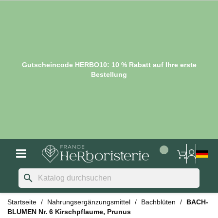
Gutscheincode HERBO10: 10 % Rabatt auf Ihre erste
Bestellung
search
Startseite
Nahrungsergänzungsmittel
Bachblüten
BACH-
BLUMEN Nr. 6 Kirschpflaume, Prunus