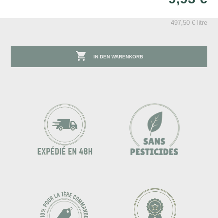
497,50 € litre

IN DEN WARENKORB