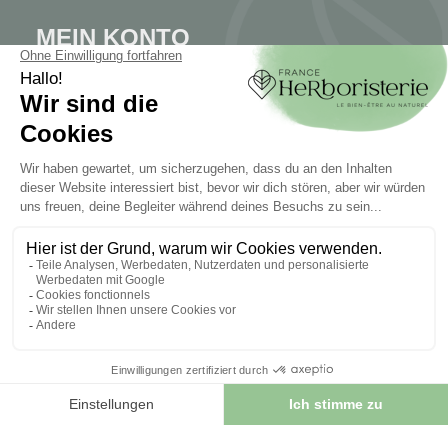
MEIN KONTO
Mein Konto
Authentifizierung
Seguimiento de pedidos
Cree su cuenta
INFORMATIONEN
Kontaktieren Sie uns
Sitemap
Unser Kräuterladen
Lieferung
Sicheres Bezahlen