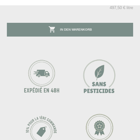
497,50 € litre

IN DEN WARENKORB