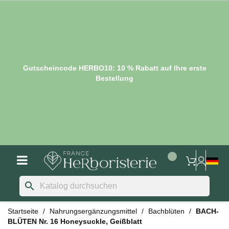
Gutscheincode HERBO10: 10 % Rabatt auf Ihre erste
Bestellung
search
Startseite
Nahrungsergänzungsmittel
Bachblüten
BACH-
BLÜTEN Nr. 16 Honeysuckle, Geißblatt