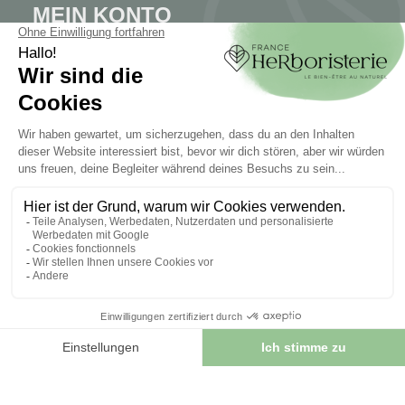
MEIN KONTO
Mein Konto
Authentifizierung
Seguimiento de pedidos
Cree su cuenta
INFORMATIONEN
Kontaktieren Sie uns
Sitemap
Unser Kräuterladen
Lieferung
Sicheres Bezahlen