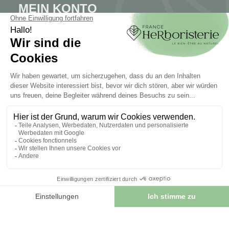
MEIN KONTO
Mein Konto
Authentifizierung
Seguimiento de pedidos
Cree su cuenta
INFORMATIONEN
Kontaktieren Sie uns
Sitemap
Unser Kräuterladen
Lieferung
Sicheres Bezahlen