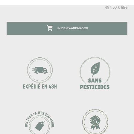
497,50 € litre

IN DEN WARENKORB