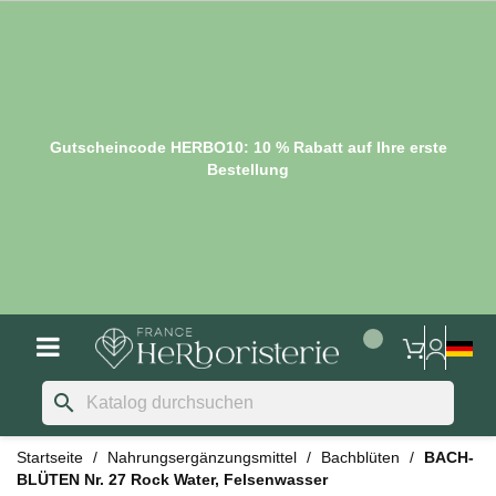
Gutscheincode HERBO10: 10 % Rabatt auf Ihre erste
Bestellung
search
Startseite
Nahrungsergänzungsmittel
Bachblüten
BACH-
BLÜTEN Nr. 27 Rock Water, Felsenwasser