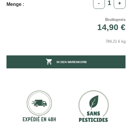
-
+
Menge :
Bruttopreis
14,90 €
784,21 € kg

IN DEN WARENKORB