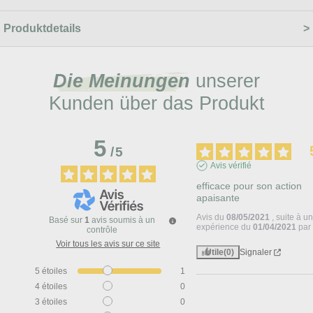
Produktdetails
Die Meinungen
unserer
Kunden über das Produkt
5
/
5
Avis vérifié
efficace pour son action 
apaisante
Avis du
08/05/2021
, suite à u
Basé sur
1
avis soumis à un
expérience du
01/04/2021
pa
contrôle
Voir tous les avis sur ce site
Utile
(0)
Signaler
5
étoiles
1
4
étoiles
0
3
étoiles
0