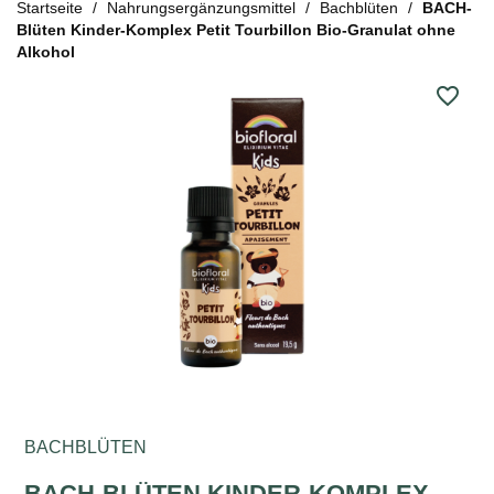
Startseite
Nahrungsergänzungsmittel
Bachblüten
BACH-
Blüten Kinder-Komplex Petit Tourbillon Bio-Granulat ohne
Alkohol
favorite_border
BACHBLÜTEN
BACH-BLÜTEN KINDER-KOMPLEX