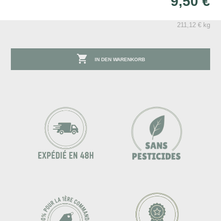
9,50 €
211,12 € kg

IN DEN WARENKORB