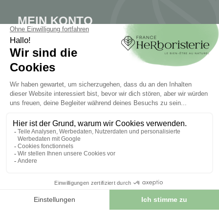
MEIN KONTO
Mein Konto
Authentifizierung
Seguimiento de pedidos
Cree su cuenta
INFORMATIONEN
Kontaktieren Sie uns
Sitemap
Unser Kräuterladen
Lieferung
Sicheres Bezahlen