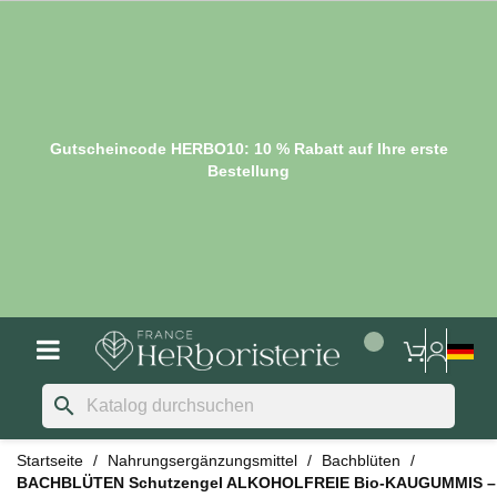
Gutscheincode HERBO10: 10 % Rabatt auf Ihre erste
Bestellung
search
Startseite
Nahrungsergänzungsmittel
Bachblüten
BACHBLÜTEN Schutzengel ALKOHOLFREIE Bio-KAUGUMMIS –