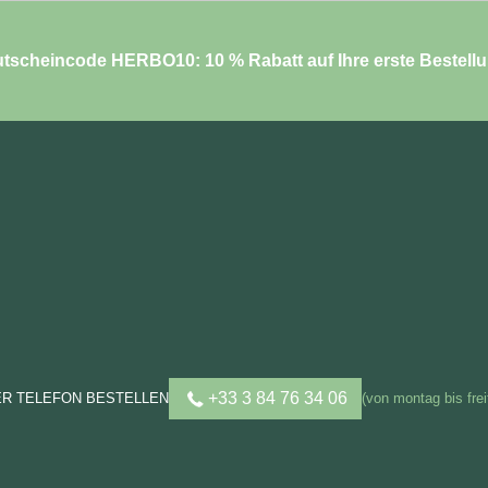
tscheincode HERBO10: 10 % Rabatt auf Ihre erste Bestell
+33 3 84 76 34 06
ER TELEFON BESTELLEN
(von montag bis frei