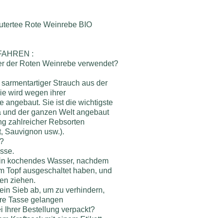
ertee Rote Weinrebe BIO
AHREN :
ter der Roten Weinrebe verwendet?
Art sarmentartiger Strauch aus der
ie wird wegen ihrer
 angebaut. Sie ist die wichtigste
a und der ganzen Welt angebaut
ung zahlreicher Rebsorten
t, Sauvignon usw.).
t?
asse.
 in kochendes Wasser, nachdem
m Topf ausgeschaltet haben, und
ten ziehen.
ein Sieb ab, um zu verhindern,
Ihre Tasse gelangen
i Ihrer Bestellung verpackt?