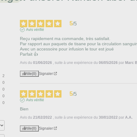
5
/
5
Avis vérifié
Reçu rapidement ma commande, très satisfait.

Par rapport aux paquets de tisane pour la circulation sanguine
Avec un accessoire pour infusion le tour est joué 

Parfait 👍
Avis du
01/06/2026
, suite à une expérience du
06/05/2026
par
Marc B
Utile
(0)
Signaler
2
0
0
5
/
5
0
Avis vérifié
0
Bien
Avis du
21/02/2022
, suite à une expérience du
30/01/2022
par
A.A.
Utile
(0)
Signaler