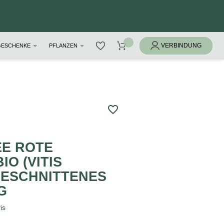
GESCHENKE
PFLANZEN
favorite_border
E ROTE
IO (VITIS
GESCHNITTENES
G
is