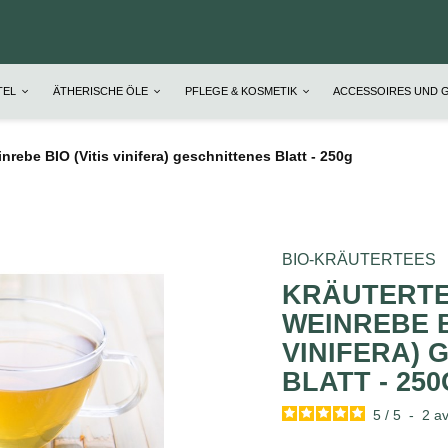
TEL
ÄTHERISCHE ÖLE
PFLEGE & KOSMETIK
ACCESSOIRES UND 
nrebe BIO (Vitis vinifera) geschnittenes Blatt - 250g
BIO-KRÄUTERTEES
KRÄUTERTE
WEINREBE B
VINIFERA) 
BLATT - 250
5
/
5
-
2
av