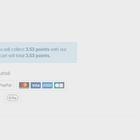
u will collect
3.53 points
with our
art will total
3.53 points
.
urisé
PayPal