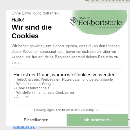
5
/
5
Basé sur
2
avis soumis à un
contrôle
Voir tous les avis sur ce site
5
étoiles
4
étoiles
3
étoiles
2
étoiles
1
étoile
Trier les avis