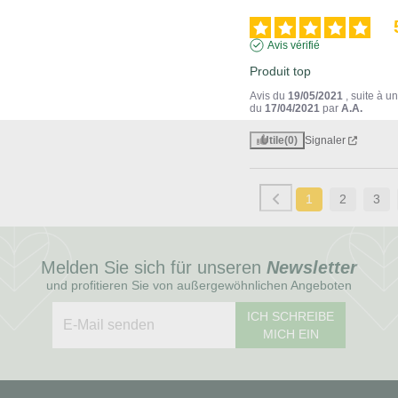
Avis vérifié
Produit top
Avis du
19/05/2021
, suite à 
du
17/04/2021
par
A.A.
Utile
(0)
Signaler
1
2
3
Melden Sie sich für unseren
Newsletter
und profitieren Sie von außergewöhnlichen Angeboten
ICH SCHREIBE
MICH EIN