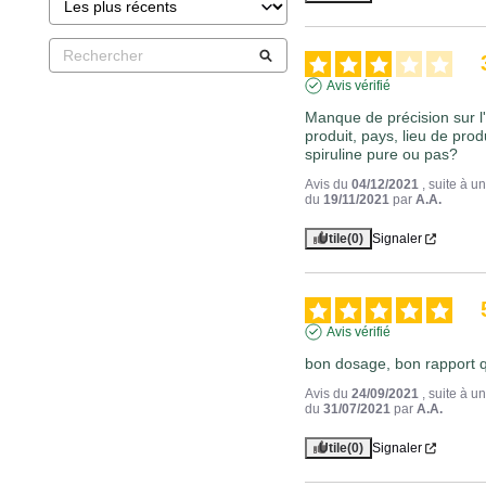
Avis vérifié
Manque de précision sur l'
produit, pays, lieu de produ
spiruline pure ou pas?
Avis du
04/12/2021
, suite à 
du
19/11/2021
par
A.A.
Utile
(0)
Signaler
Avis vérifié
bon dosage, bon rapport qu
Avis du
24/09/2021
, suite à 
du
31/07/2021
par
A.A.
Utile
(0)
Signaler