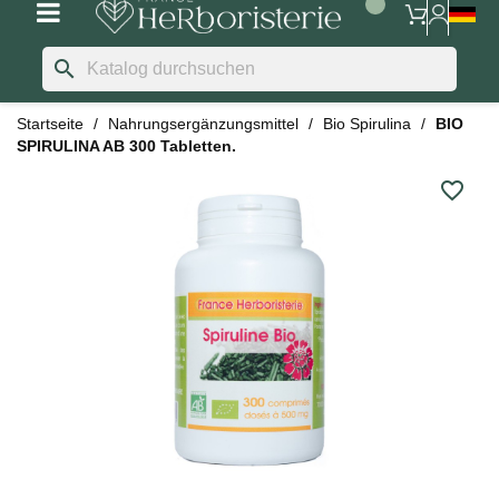
search
Startseite
Nahrungsergänzungsmittel
Bio Spirulina
BIO
SPIRULINA AB 300 Tabletten.
favorite_border