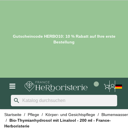
Gutscheincode HERBO10: 10 % Rabatt auf Ihre erste
Bestellung
search
Startseite
Pflege
Körper- und Gesichtspflege
Blumenwasser
Bio-Thymianhydrosol mit Linalool - 200 ml - France-
Herboristerie