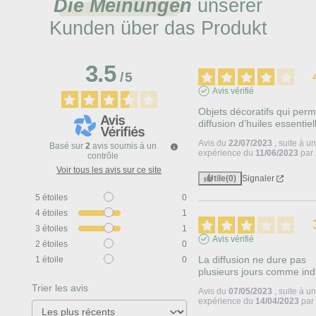
Die Meinungen
unserer
Kunden über das Produkt
3.5
/
5
Avis vérifié
Objets décoratifs qui perme
diffusion d’huiles essentiel
Avis du
22/07/2023
, suite à u
Basé sur
2
avis soumis à un
expérience du
11/06/2023
par
contrôle
Voir tous les avis sur ce site
Utile
(0)
Signaler
5
étoiles
0
4
étoiles
1
3
étoiles
1
Avis vérifié
2
étoiles
0
La diffusion ne dure pas 
1
étoile
0
plusieurs jours comme ind
Trier les avis
Avis du
07/05/2023
, suite à u
expérience du
14/04/2023
pa