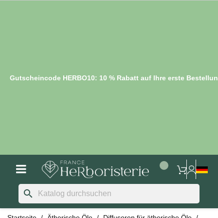
Gutscheincode HERBO10: 10 % Rabatt auf Ihre erste Bestellu
search
Startseite
Ätherische Öle
Diffusoren für ätherische Öle