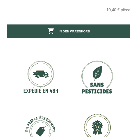
10,40 € pièce

IN DEN WARENKORB