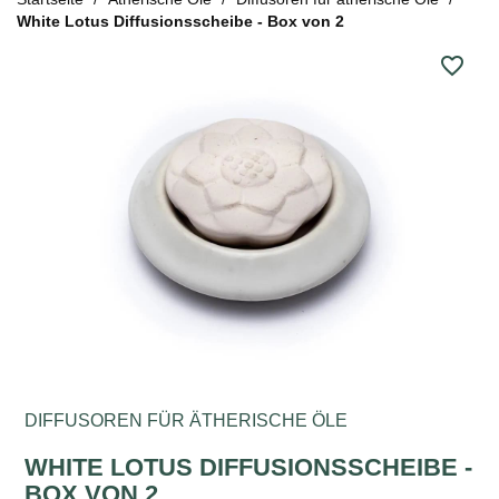
White Lotus Diffusionsscheibe - Box von 2
favorite_border
DIFFUSOREN FÜR ÄTHERISCHE ÖLE
WHITE LOTUS DIFFUSIONSSCHEIBE -
BOX VON 2