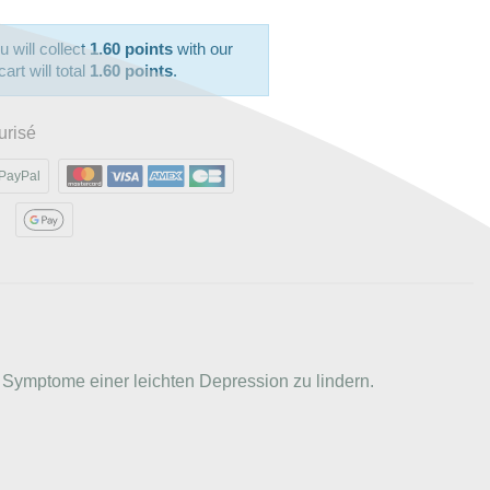
u will collect
1.60 points
with our
art will total
1.60 points
.
urisé
PayPal
e Symptome einer leichten Depression zu lindern.