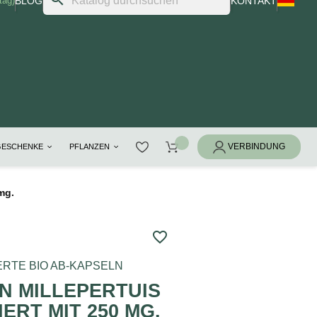
tag)
BLOG
KONTAKT
GESCHENKE
PFLANZEN
mg.
favorite_border
ERTE BIO AB-KAPSELN
N MILLEPERTUIS
IERT MIT 250 MG.