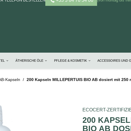
+33 3 84 76 34 06
ER TELEFON BESTELLEN
(von montag bis frei
TEL
ÄTHERISCHE ÖLE
PFLEGE & KOSMETIK
ACCESSOIRES UND 
 AB-Kapseln
200 Kapseln MILLEPERTUIS BIO AB dosiert mit 250 
ECOCERT-ZERTIFIZI
200 KAPSEL
BIO AB DOS