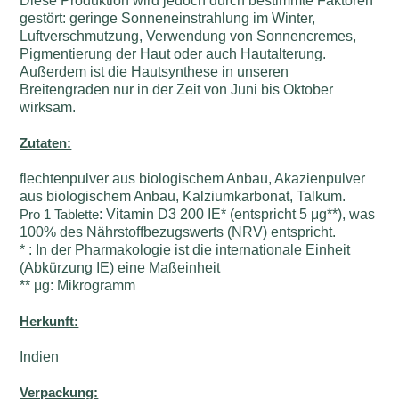
Diese Produktion wird jedoch durch bestimmte Faktoren
gestört: geringe Sonneneinstrahlung im Winter,
Luftverschmutzung, Verwendung von Sonnencremes,
Pigmentierung der Haut oder auch Hautalterung.
Außerdem ist die Hautsynthese in unseren
Breitengraden nur in der Zeit von Juni bis Oktober
wirksam.
Zutaten:
flechtenpulver aus biologischem Anbau, Akazienpulver
aus biologischem Anbau, Kalziumkarbonat, Talkum.
Pro 1 Tablette
: Vitamin D3 200 IE* (entspricht 5 μg**), was
100% des Nährstoffbezugswerts (NRV) entspricht.
* : In der Pharmakologie ist die internationale Einheit
(Abkürzung IE) eine Maßeinheit
** μg: Mikrogramm
Herkunft:
Indien
Verpackung: