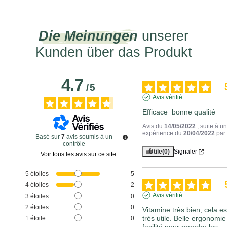
Die Meinungen
unserer
Kunden über das Produkt
4.7
/
5
Avis vérifié
Efficace  bonne qualité
Avis du
14/05/2022
, suite à u
expérience du
20/04/2022
pa
Basé sur
7
avis soumis à un
contrôle
Utile
(0)
Signaler
Voir tous les avis sur ce site
5
étoiles
5
4
étoiles
2
Avis vérifié
3
étoiles
0
2
étoiles
0
Vitamine très bien, cela est
très utile. Belle ergonomie 
1
étoile
0