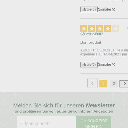
Utile
(0)
Signaler
Avis vérifié
Bon produit
Avis du
16/05/2021
, suite à u
expérience du
14/04/2021
pa
Utile
(0)
Signaler
1
2
Melden Sie sich für unseren
Newsletter
und profitieren Sie von außergewöhnlichen Angeboten
ICH SCHREIBE
MICH EIN