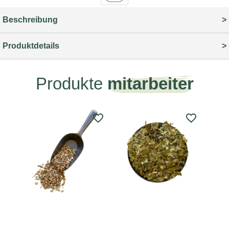
Beschreibung
Produktdetails
Produkte
mitarbeiter
favorite_border
favorite_border