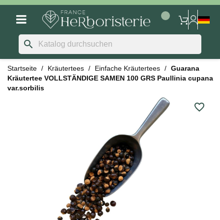
search
Startseite
Kräutertees
Einfache Kräutertees
Guarana
Kräutertee VOLLSTÄNDIGE SAMEN 100 GRS Paullinia cupana
var.sorbilis
favorite_border