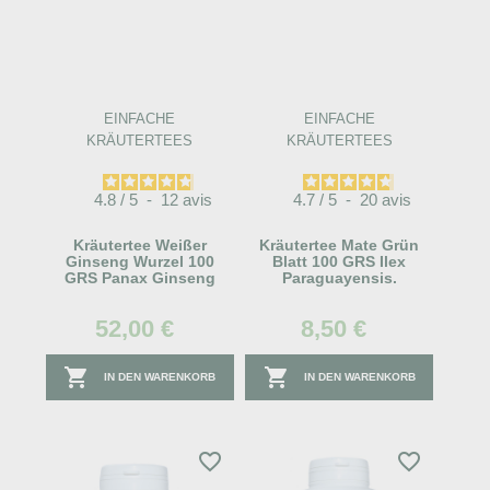
EINFACHE
EINFACHE
KRÄUTERTEES
KRÄUTERTEES
4.8
/
5
-
12
avis
4.7
/
5
-
20
avis
Kräutertee Weißer
Kräutertee Mate Grün
Ginseng Wurzel 100
Blatt 100 GRS Ilex
GRS Panax Ginseng
Paraguayensis.
52,00 €
8,50 €


IN DEN WARENKORB
IN DEN WARENKORB
favorite_border
favorite_border