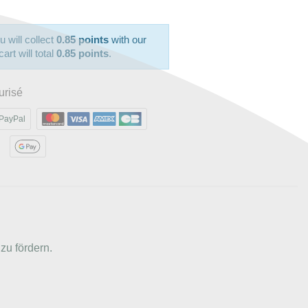
u will collect
0.85 points
with our
art will total
0.85 points
.
urisé
PayPal
zu fördern.