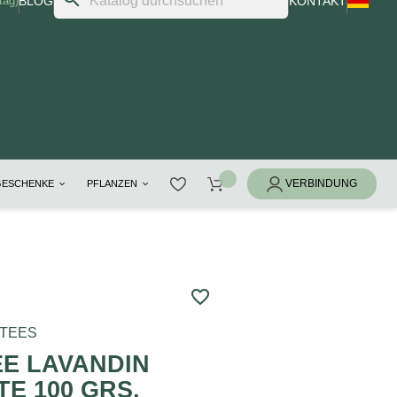
tag)
BLOG
KONTAKT
GESCHENKE
PFLANZEN
favorite_border
RTEES
E LAVANDIN
E 100 GRS.