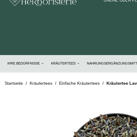
ONLINE ODER P
IHRE BEDÜRFNISSE
KRÄUTERTEES
NAHRUNGSERGÄNZUNGSMIT
Startseite
Kräutertees
Einfache Kräutertees
Kräutertee La