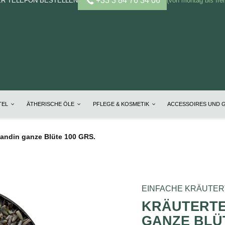
+33 3 84 76 34 06
ER TELEFON BESTELLEN
(von montag bis frei
TEL
ÄTHERISCHE ÖLE
PFLEGE & KOSMETIK
ACCESSOIRES UND 
vandin ganze Blüte 100 GRS.
EINFACHE KRÄUTE
KRÄUTERTE
GANZE BLÜT