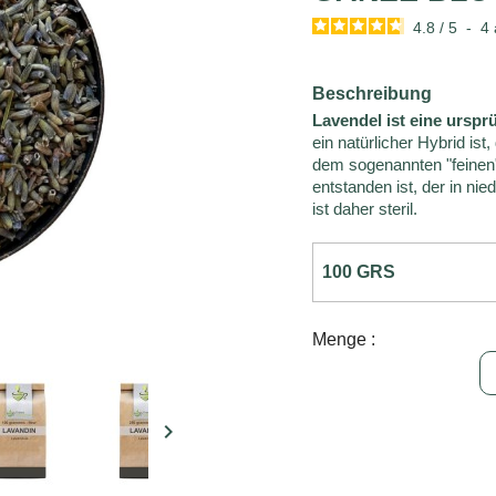
4.8
/
5
-
4
Beschreibung
Lavendel ist eine ursp
ein natürlicher Hybrid is
dem sogenannten "feinen
entstanden ist, der in n
ist daher steril.
Menge :
