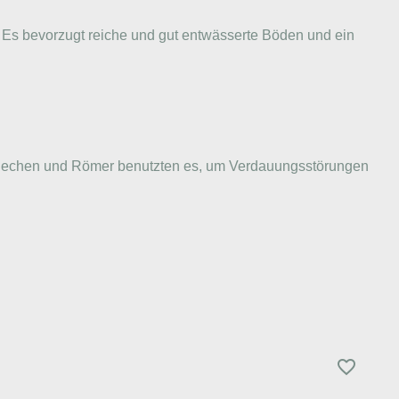
 Es bevorzugt reiche und gut entwässerte Böden und ein
en Griechen und Römer benutzten es, um Verdauungsstörungen
favorite_border