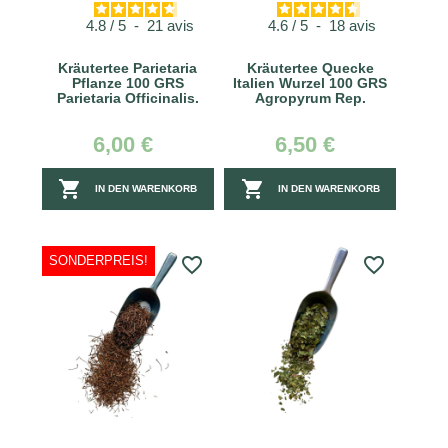
4.8
/
5
-
21
avis
4.6
/
5
-
18
avis
Kräutertee Parietaria
Kräutertee Quecke
Pflanze 100 GRS
Italien Wurzel 100 GRS
Parietaria Officinalis.
Agropyrum Rep.
6,00 €
6,50 €


IN DEN WARENKORB
IN DEN WARENKORB
SONDERPREIS!
favorite_border
favorite_border