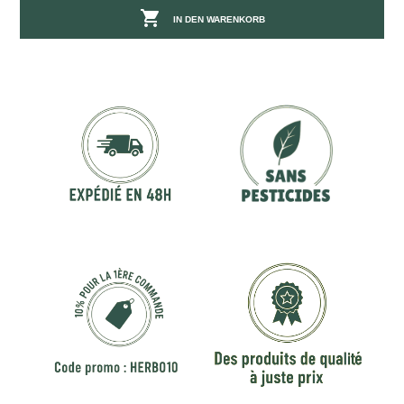

IN DEN WARENKORB