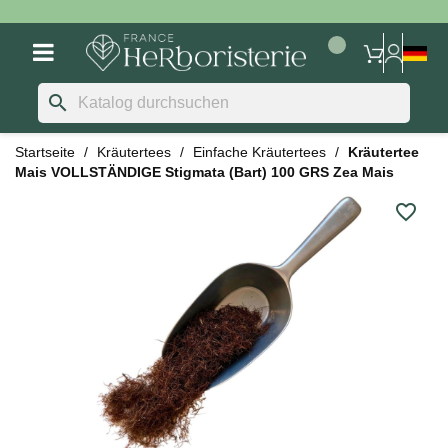
search
Startseite
Kräutertees
Einfache Kräutertees
Kräutertee
Mais VOLLSTÄNDIGE Stigmata (Bart) 100 GRS Zea Mais
favorite_border