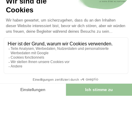
EINFACHE
EINFACHE
KRÄUTERTEES
KRÄUTERTEES
4.7
/
5
-
58
avis
4.9
/
5
-
16
avis
Kräutertee Kirsche
Kräutertee Birkenblatt
Ganzer Schwanz 100
100 GRS Betula Alba.
GRS Prunus Cerasus.
6,00 €
4,00 €