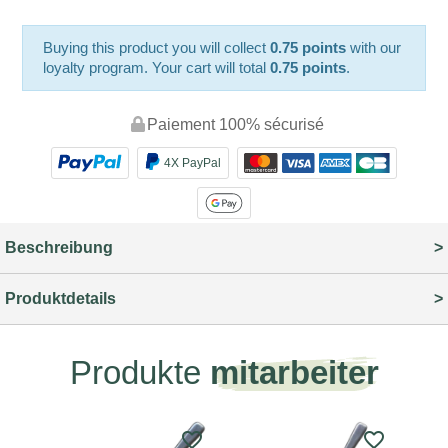
Buying this product you will collect
0.75 points
with our
loyalty program. Your cart will total
0.75 points
.
Paiement 100% sécurisé
4X PayPal
Beschreibung
Produktdetails
Produkte
mitarbeiter
favorite_border
favorite_border