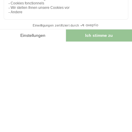
FRISCHEN PFLANZEN
4.8
/
5
-
118
avis
Hydroalkoholischer
Extrakt Löwenzahn BIO
Leber-Blasen-
- 125ml - Phytofrance
Kräutertee Packung Mit
200 G
19,85 €
9,90 €


IN DEN WARENKORB
IN DEN WARENKORB
Die Meinungen
unserer
Kunden über das Produkt
4.8
/
5
Avis vérifié