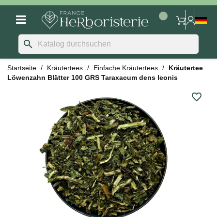
search
Startseite
Kräutertees
Einfache Kräutertees
Kräutertee
Löwenzahn Blätter 100 GRS Taraxacum dens leonis
favorite_border