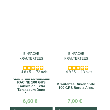
EINFACHE
EINFACHE
KRÄUTERTEES
KRÄUTERTEES
4.8
/
5
-
72
avis
4.9
/
5
-
13
avis
Kräutertee Löwenzahn
RACINE 100 GRS
Kräutertee Birkenrinde
Frankreich Extra
100 GRS Betula Alba.
Taraxacum Dens
Leonis.
6,60 €
7,00 €