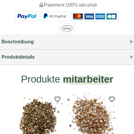
Paiement 100% sécurisé
4X PayPal
Beschreibung
Produktdetails
Produkte
mitarbeiter
favorite_border
favorite_border