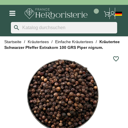
search
Startseite
Kräutertees
Einfache Kräutertees
Kräutertee
Schwarzer Pfeffer Extrakorn 100 GRS Piper nigrum.
favorite_border