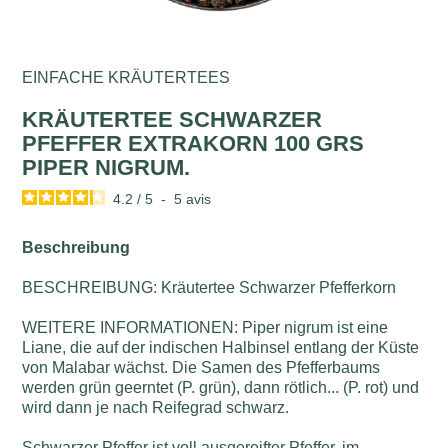
EINFACHE KRÄUTERTEES
KRÄUTERTEE SCHWARZER
PFEFFER EXTRAKORN 100 GRS
PIPER NIGRUM.
4.2
/
5
-
5
avis
Beschreibung
BESCHREIBUNG: Kräutertee Schwarzer Pfefferkorn
WEITERE INFORMATIONEN: Piper nigrum ist eine
Liane, die auf der indischen Halbinsel entlang der Küste
von Malabar wächst. Die Samen des Pfefferbaums
werden grün geerntet (P. grün), dann rötlich... (P. rot) und
wird dann je nach Reifegrad schwarz.
Schwarzer Pfeffer ist voll ausgereifter Pfeffer, im