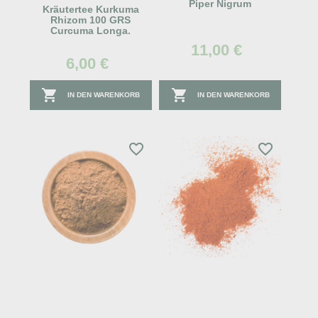
Piper Nigrum
Kräutertee Kurkuma
Rhizom 100 GRS
Curcuma Longa.
11,00 €
6,00 €


IN DEN WARENKORB
IN DEN WARENKORB
favorite_border
favorite_border