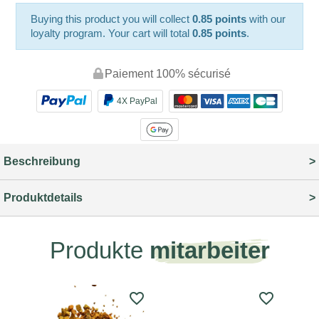
Buying this product you will collect
0.85 points
with our
loyalty program. Your cart will total
0.85 points
.
Paiement 100% sécurisé
4X PayPal
Beschreibung
Produktdetails
Produkte
mitarbeiter
favorite_border
favorite_border