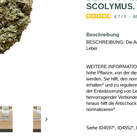
SCOLYMUS.
4.7
/
5
-
4
Beschreibung
BESCHREIBUNG: Die Artis
Leber
WEITERE INFORMATIONEN
hohe Pflanze, von der die
werden. Sie hilft, den no
erhalten* und zu regulier
der Entwässerung von Leb
hervorragender Verbündet
hinaus hilft die Artischock
normalisieren*

Siehe ID4597*, ID4552*,