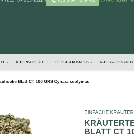
+33 3 84 76 34 06
ER TELEFON BESTELLEN
(von montag bis frei
TEL
ÄTHERISCHE ÖLE
PFLEGE & KOSMETIK
ACCESSOIRES UND 
tischocke Blatt CT 100 GRS Cynara scolymus.
EINFACHE KRÄUTE
KRÄUTERTE
BLATT CT 1