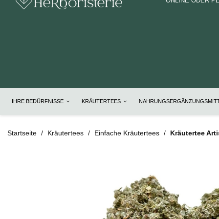
ONLINE ODER P
IHRE BEDÜRFNISSE
KRÄUTERTEES
NAHRUNGSERGÄNZUNGSMIT
Startseite
Kräutertees
Einfache Kräutertees
Kräutertee Ar