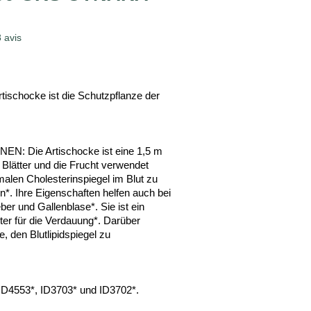
8
avis
chocke ist die Schutzpflanze der
: Die Artischocke ist eine 1,5 m
 Blätter und die Frucht verwendet
rmalen Cholesterinspiegel im Blut zu
en*. Ihre Eigenschaften helfen auch bei
er und Gallenblase*. Sie ist ein
er für die Verdauung*. Darüber
e, den Blutlipidspiegel zu
 ID4553*, ID3703* und ID3702*.