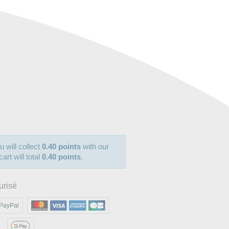
u will collect
0.40 points
with our
art will total
0.40 points
.
urisé
PayPal