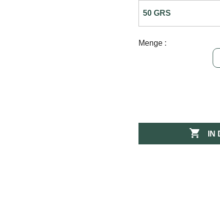
Menge :

IN