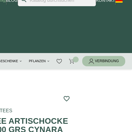
tag)
BLOG
KONTAKT
GESCHENKE
PFLANZEN
favorite_border
RTEES
E ARTISCHOCKE
00 GRS CYNARA