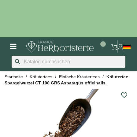
search
Startseite
Kräutertees
Einfache Kräutertees
Kräutertee
Spargelwurzel CT 100 GRS Asparagus officinalis.
favorite_border