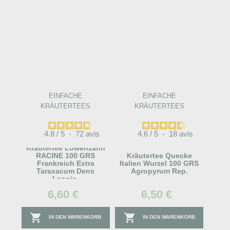
EINFACHE
EINFACHE
KRÄUTERTEES
KRÄUTERTEES
4.8
/
5
-
72
avis
4.6
/
5
-
18
avis
Kräutertee Löwenzahn
RACINE 100 GRS
Kräutertee Quecke
Frankreich Extra
Italien Wurzel 100 GRS
Taraxacum Dens
Agropyrum Rep.
Leonis.
6,60 €
6,50 €


IN DEN WARENKORB
IN DEN WARENKORB