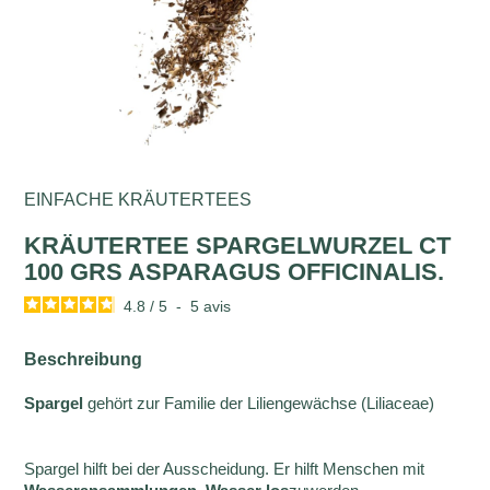
EINFACHE KRÄUTERTEES
KRÄUTERTEE SPARGELWURZEL CT
100 GRS ASPARAGUS OFFICINALIS.
4.8
/
5
-
5
avis
Beschreibung
Spargel
gehört zur Familie der Liliengewächse (Liliaceae)
Spargel hilft bei der Ausscheidung. Er hilft Menschen mit