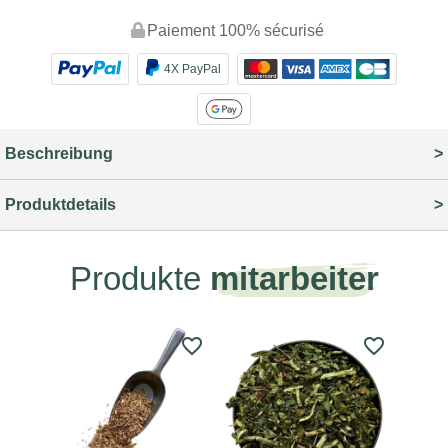
Paiement 100% sécurisé
4X PayPal
Beschreibung
Produktdetails
Produkte
mitarbeiter
favorite_border
favorite_border