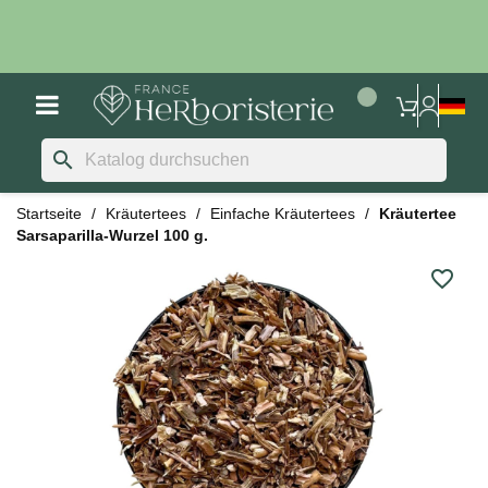
search
Startseite
Kräutertees
Einfache Kräutertees
Kräutertee
Sarsaparilla-Wurzel 100 g.
favorite_border