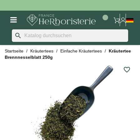
search
Startseite
Kräutertees
Einfache Kräutertees
Kräutertee
Brennnesselblatt 250g
favorite_border