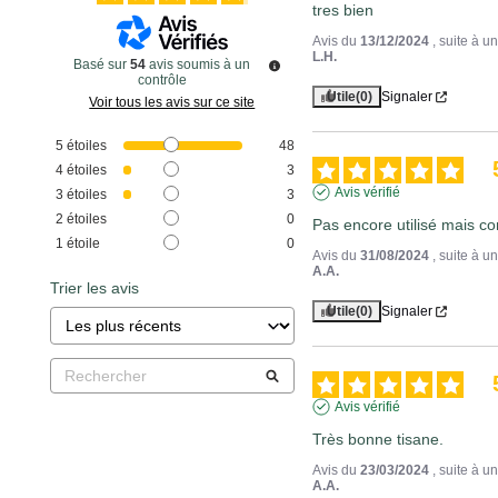
tres bien
Avis du
13/12/2024
, suite à 
L.H.
Basé sur
54
avis soumis à un
contrôle
Utile
(0)
Signaler
Voir tous les avis sur ce site
5
étoiles
48
4
étoiles
3
Avis vérifié
3
étoiles
3
2
étoiles
0
Pas encore utilisé mais co
1
étoile
0
Avis du
31/08/2024
, suite à 
A.A.
Trier les avis
Utile
(0)
Signaler
Avis vérifié
Très bonne tisane.
Avis du
23/03/2024
, suite à 
A.A.