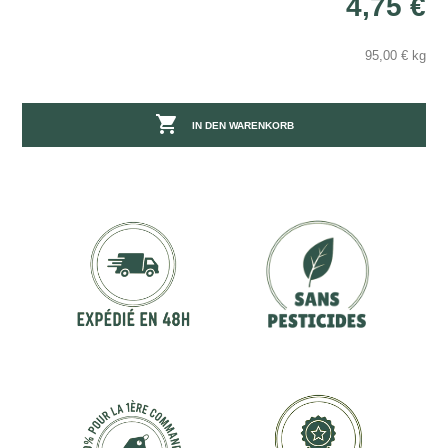
4,75 €
95,00 € kg

IN DEN WARENKORB