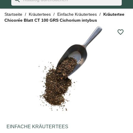
Startseite
Kräutertees
Einfache Kräutertees
Kräutertee
Chicorée Blatt CT 100 GRS Cichorium intybus
favorite_border
EINFACHE KRÄUTERTEES