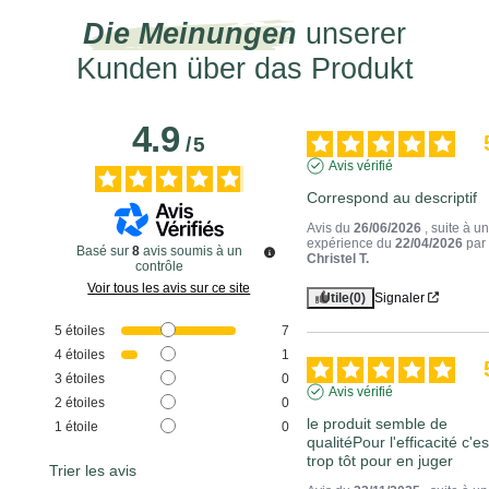
Die Meinungen
unserer
Kunden über das Produkt
4.9
/
5
Avis vérifié
Correspond au descriptif
Avis du
26/06/2026
, suite à u
expérience du
22/04/2026
par
Basé sur
8
avis soumis à un
Christel T.
contrôle
Voir tous les avis sur ce site
Utile
(0)
Signaler
5
étoiles
7
4
étoiles
1
3
étoiles
0
Avis vérifié
2
étoiles
0
le produit semble de 
1
étoile
0
qualitéPour l'efficacité c'est
trop tôt pour en juger
Trier les avis