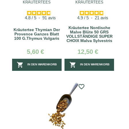
KRÄUTERTEES
KRÄUTERTEES
4.8
/
5
-
91
avis
4.9
/
5
-
21
avis
Kräutertee Nordische
Kräutertee Thymian Der
Malve Blüte 50 GRS
Provence Ganzes Blatt
VOLLSTÄNDIGE SUPER
100 G.Thymus Vulgaris
CHOIX Malva Sylvestris
5,60 €
12,50 €


IN DEN WARENKORB
IN DEN WARENKORB
favorite_border