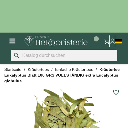
search
Startseite
Kräutertees
Einfache Kräutertees
Kräutertee
Eukalyptus Blatt 100 GRS VOLLSTÄNDIG extra Eucalyptus
globulus
favorite_border