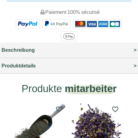
Paiement 100% sécurisé
4X PayPal
Beschreibung
Produktdetails
Produkte
mitarbeiter
favorite_border
favorite_border