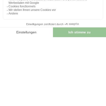
06/03/2024
Le Lapacho: usage, bienfaits et botanique
S’il y a un arbre dont la carrure et l’élégance
impressionnent, c’est bien le lapacho. Originaire d’Amérique
du Sud,...
LIRE L'ARTICLE