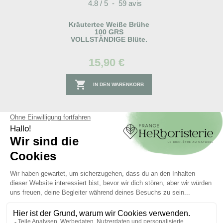
4.8
/
5
-
59
avis
Kräutertee Weiße Brühe
100 GRS
VOLLSTÄNDIGE Blüte.
15,90 €

IN DEN WARENKORB
Articles liés :
Kräutertee
Eukalyptus Blatt 100 GRS
VOLLSTÄNDIG extra
Eucalyptus globulus