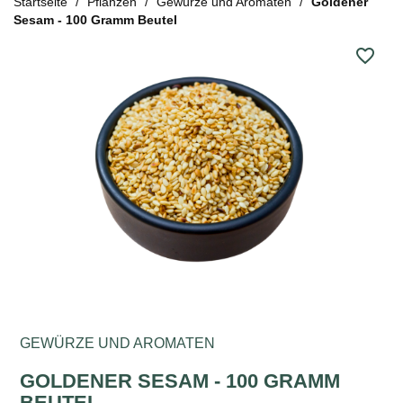
Startseite
Pflanzen
Gewürze und Aromaten
Goldener
Sesam - 100 Gramm Beutel
favorite_border
GEWÜRZE UND AROMATEN
GOLDENER SESAM - 100 GRAMM
BEUTEL