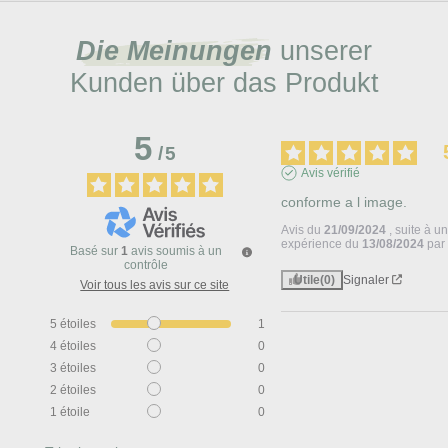
Die Meinungen
unserer
Kunden über das Produkt
5
/
5
Avis vérifié
conforme a l image.
Avis du
21/09/2024
, suite à u
expérience du
13/08/2024
pa
Basé sur
1
avis soumis à un
contrôle
Utile
(0)
Signaler
Voir tous les avis sur ce site
5
étoiles
1
4
étoiles
0
3
étoiles
0
2
étoiles
0
1
étoile
0