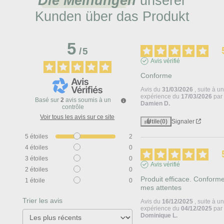
Die Meinungen
unserer
Kunden über das Produkt
5
/
5
Avis vérifié
Conforme
Avis du
31/03/2026
, suite à u
expérience du
17/03/2026
par
Basé sur
2
avis soumis à un
Damien D.
contrôle
Voir tous les avis sur ce site
Utile
(0)
Signaler
5
étoiles
2
4
étoiles
0
3
étoiles
0
Avis vérifié
2
étoiles
0
Produit efficace. Conforme
1
étoile
0
mes attentes
Trier les avis
Avis du
16/12/2025
, suite à u
expérience du
04/12/2025
par
Dominique L.