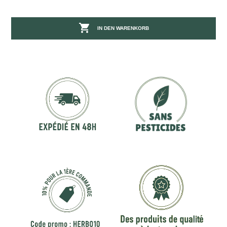

IN DEN WARENKORB