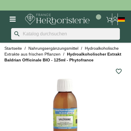
search
Startseite
Nahrungsergänzungsmittel
Hydroalkoholische
Extrakte aus frischen Pflanzen
Hydroalkoholischer Extrakt
Baldrian Officinale BIO - 125ml - Phytofrance
favorite_border