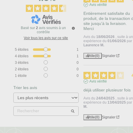
Avis vérifié
Entièrement satisfaite du 
produit, de la transaction d
site jusqu'à la livraison.

Basé sur
2
avis soumis à un
Merci
contrôle
Avis du
18/06/2026
, suite à u
Voir tous les avis sur ce site
expérience du
01/06/2026
par
Laurence M.
5
étoiles
1
Utile
(0)
Signaler
4
étoiles
1
3
étoiles
0
2
étoiles
0
1
étoile
0
Avis vérifié
Trier les avis
déjà utiliser plusieusr fois
Avis du
24/04/2025
, suite à u
expérience du
13/04/2025
pa
M.
Utile
(0)
Signaler