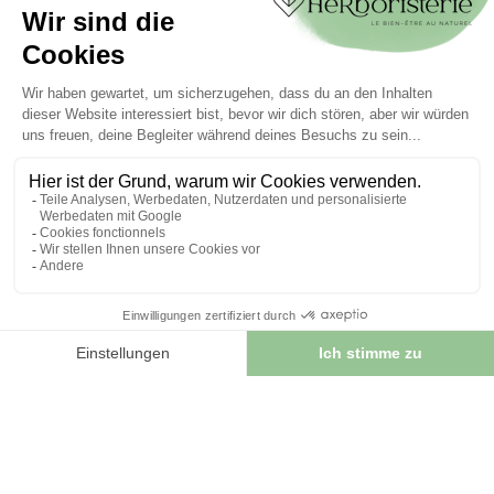
Mein Konto
Authentifizierung
Seguimiento de pedidos
Cree su cuenta
INFORMATIONEN
Kontaktieren Sie uns
Sitemap
Unser Kräuterladen
Lieferung
Sicheres Bezahlen
RECHTLICHE HINWEISE