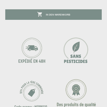

IN DEN WARENKORB