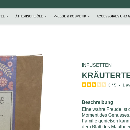
TEL
ÄTHERISCHE ÖLE
PFLEGE & KOSMETIK
ACCESSOIRES UND 
INFUSETTEN
KRÄUTERTE
3
/
5
-
1
av
Beschreibung
Eine wahre Freude ist d
Moment des Genusses, 
Familie genießen kann.
dem Blatt des Maulbee