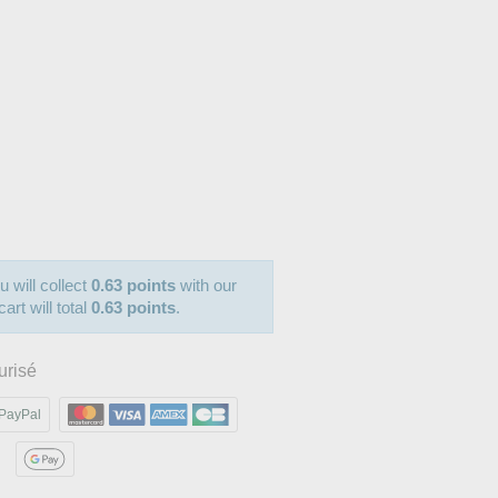
u will collect
0.63 points
with our
art will total
0.63 points
.
urisé
PayPal