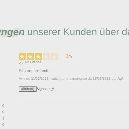
ungen
unserer Kunden über d
3
/
5
Avis vérifié
Pas encore teste
Avis du
11/02/2022
, suite à une expérience du
19/01/2022
par
A.A.
Utile
(0)
Signaler
0
0
1
0