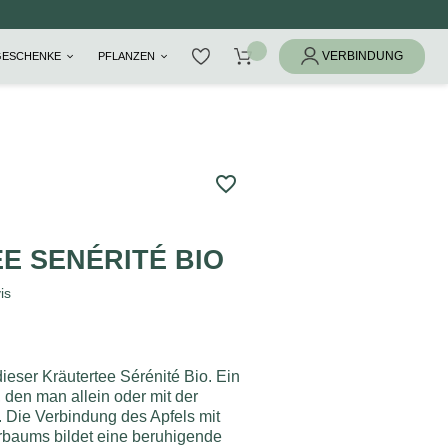
GESCHENKE
PFLANZEN
favorite_border
E SENÉRITÉ BIO
is
ieser Kräutertee Sérénité Bio. Ein
den man allein oder mit der
 Die Verbindung des Apfels mit
rbaums bildet eine beruhigende