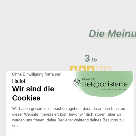
Die Mein
3
/
5
Basé sur
1
avis soumis à un
contrôle
Voir tous les avis sur ce site
5
étoiles
4
étoiles
3
étoiles
2
étoiles