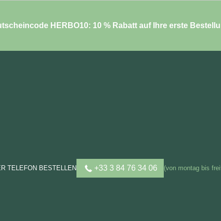
tscheincode HERBO10: 10 % Rabatt auf Ihre erste Bestell
+33 3 84 76 34 06
ER TELEFON BESTELLEN
(von montag bis frei