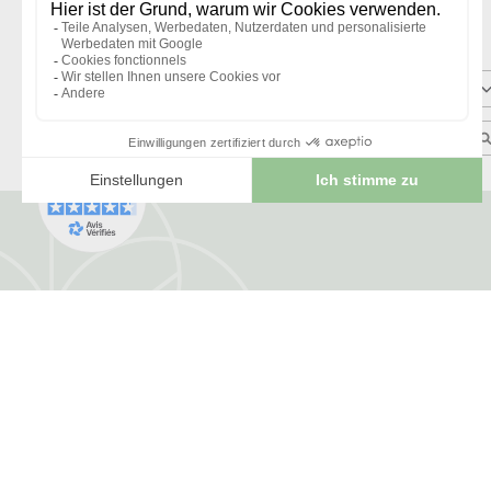
1
étoile
Trier les avis
Me