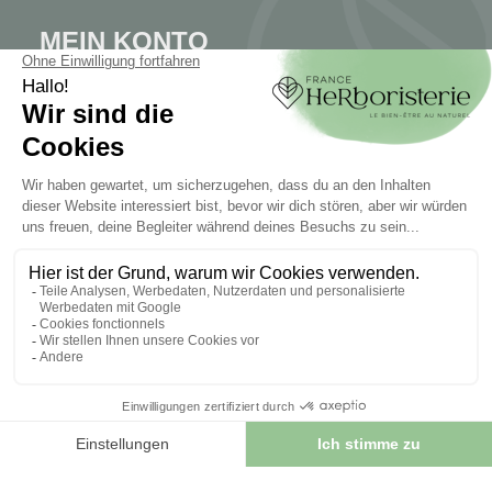
MEIN KONTO
Mein Konto
Authentifizierung
Seguimiento de pedidos
Cree su cuenta
INFORMATIONEN
Kontaktieren Sie uns
Sitemap
Unser Kräuterladen
Lieferung
Sicheres Bezahlen