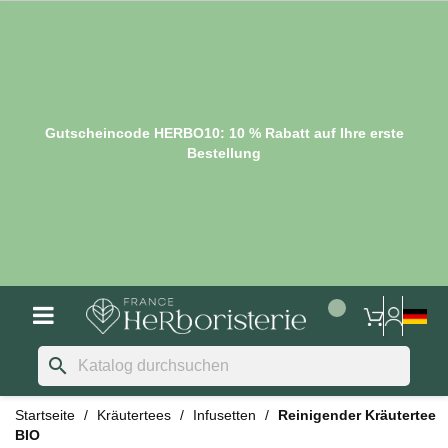
Gutscheincode HERBO10: 10 % Rabatt auf Ihre erste
Bestellung
search
Startseite
Kräutertees
Infusetten
Reinigender Kräutertee
BIO