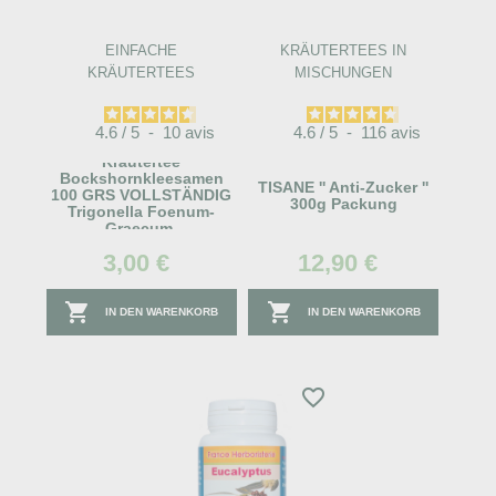
EINFACHE
KRÄUTERTEES IN
KRÄUTERTEES
MISCHUNGEN
4.6
/
5
-
10
avis
4.6
/
5
-
116
avis
Kräutertee
Bockshornkleesamen
TISANE '' Anti-Zucker ''
100 GRS VOLLSTÄNDIG
300g Packung
Trigonella Foenum-
Graecum.
3,00 €
12,90 €


IN DEN WARENKORB
IN DEN WARENKORB
favorite_border