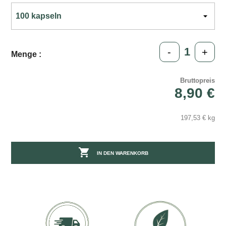
-
+
Menge :
Bruttopreis
8,90 €
197,53 € kg

IN DEN WARENKORB