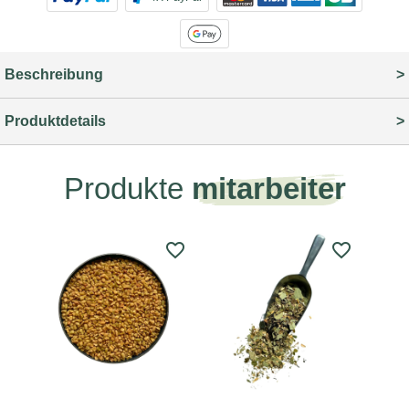
Beschreibung
Produktdetails
Produkte
mitarbeiter
favorite_border
favorite_border