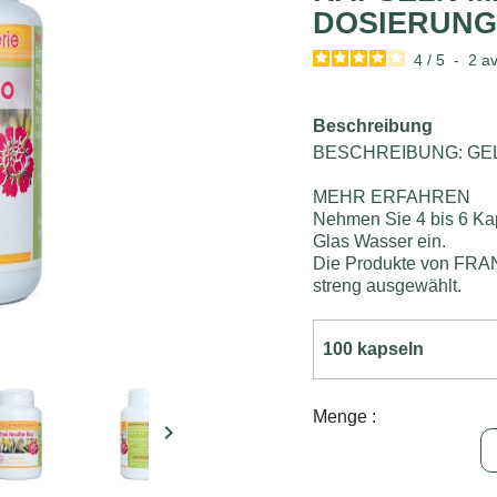
DOSIERUNG 
4
/
5
-
2
av
Beschreibung
BESCHREIBUNG: GE
MEHR ERFAHREN
Nehmen Sie 4 bis 6 Kap
Glas Wasser ein.
Die Produkte von F
streng ausgewählt.
Menge :
