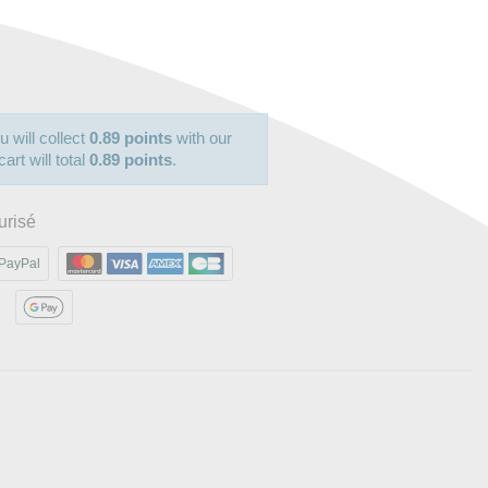
u will collect
0.89 points
with our
art will total
0.89 points
.
urisé
PayPal