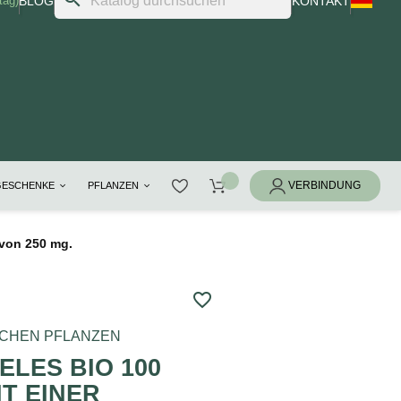
tag)
BLOG
KONTAKT
GESCHENKE
PFLANZEN
von 250 mg.
favorite_border
ACHEN PFLANZEN
ELES BIO 100
T EINER