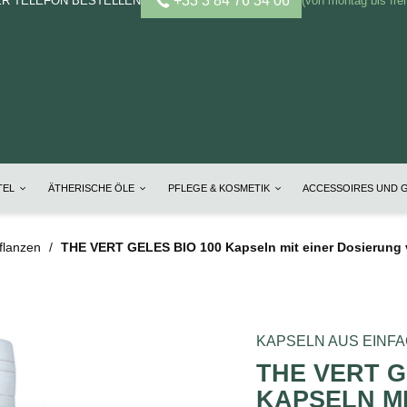
+33 3 84 76 34 06
ER TELEFON BESTELLEN
(von montag bis frei
TEL
ÄTHERISCHE ÖLE
PFLEGE & KOSMETIK
ACCESSOIRES UND 
flanzen
THE VERT GELES BIO 100 Kapseln mit einer Dosierung 
KAPSELN AUS EINF
THE VERT G
KAPSELN MI