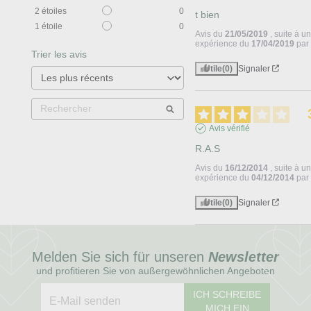
2
étoiles
0
t bien
1
étoile
0
Avis du
21/05/2019
, suite à u
expérience du
17/04/2019
pa
Trier les avis
Utile
(0)
Signaler
Avis vérifié
R.A.S
Avis du
16/12/2014
, suite à u
expérience du
04/12/2014
pa
Utile
(0)
Signaler
Melden Sie sich für unseren
Newsletter
und profitieren Sie von außergewöhnlichen Angeboten
ICH SCHREIBE
MICH EIN