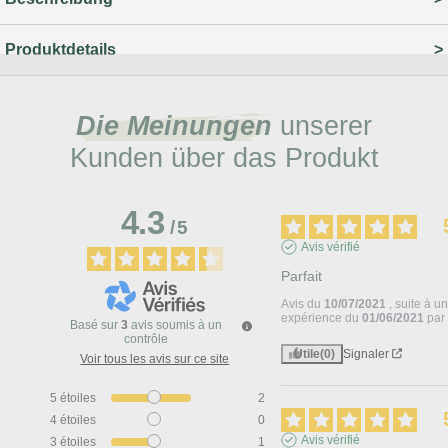
Produktdetails
Die Meinungen
unserer
Kunden über das Produkt
4.3
/
5
Avis vérifié
Parfait
Avis du
10/07/2021
, suite à u
expérience du
01/06/2021
pa
Basé sur
3
avis soumis à un
contrôle
Utile
(0)
Signaler
Voir tous les avis sur ce site
5
étoiles
2
4
étoiles
0
Avis vérifié
3
étoiles
1