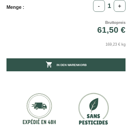
-
+
Menge :
Bruttopreis
61,50 €
169,23 € kg

IN DEN WARENKORB