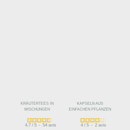
KRÄUTERTEES IN
KAPSELN AUS
MISCHUNGEN
EINFACHEN PFLANZEN
4.7
/
5
-
54
avis
4
/
5
-
2
avis