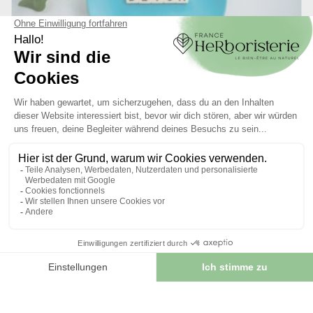
23/10/2025
3 étapes pour une détoxification naturelle
Notre corps élimine chaque jour des toxines produites par
l’alimentation, la pollution ou le stress. Pourtant, il...
LIRE L'ARTICLE