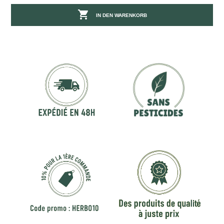

IN DEN WARENKORB