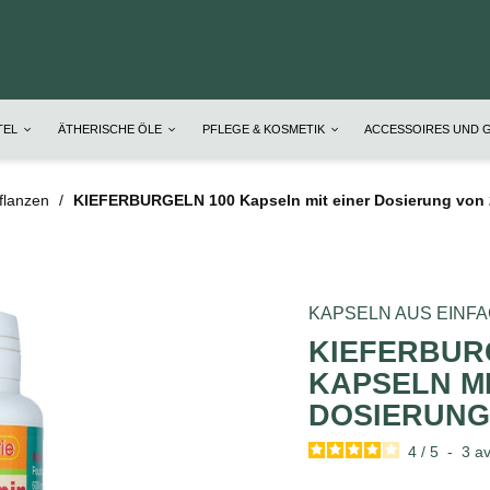
TEL
ÄTHERISCHE ÖLE
PFLEGE & KOSMETIK
ACCESSOIRES UND 
flanzen
KIEFERBURGELN 100 Kapseln mit einer Dosierung von
KAPSELN AUS EINF
KIEFERBUR
KAPSELN MI
DOSIERUNG
4
/
5
-
3
av