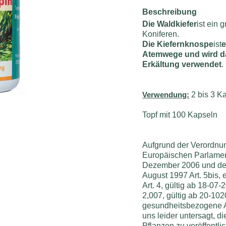
Beschreibung
Die Waldkiefer
ist ein 
Koniferen.
Die Kiefernknospe
ist
e
Atemwege und wird da
Erkältung verwendet
.
Verwendung:
2 bis 3 K
Topf mit 100 Kapseln
Aufgrund der Verordnu
Europäischen Parlamen
Dezember 2006 und des
August 1997 Art. 5bis,
Art. 4, gültig ab 18-07
2,007, gültig ab 20-10
gesundheitsbezogene A
uns leider untersagt, 
Pflanzen zu veröffentli