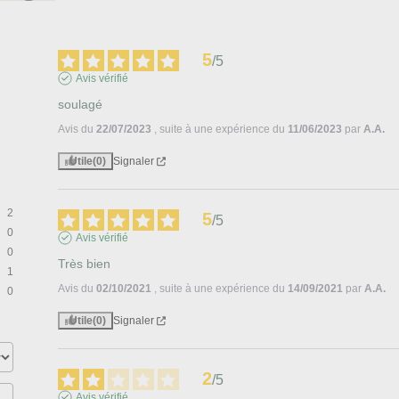
5
/
5
Avis vérifié
soulagé
Avis du
22/07/2023
, suite à une expérience du
11/06/2023
par
A.A.
Utile
(0)
Signaler
2
5
/
5
0
Avis vérifié
0
Très bien
1
Avis du
02/10/2021
, suite à une expérience du
14/09/2021
par
A.A.
0
Utile
(0)
Signaler
2
/
5
Avis vérifié