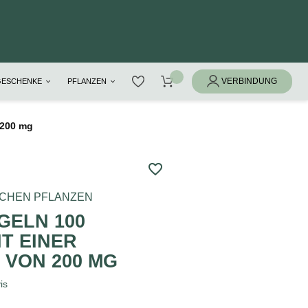
GESCHENKE
PFLANZEN
 200 mg
favorite_border
ACHEN PFLANZEN
GELN 100
T EINER
 VON 200 MG
is