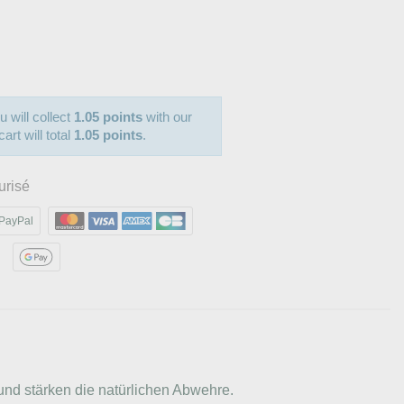
u will collect
1.05 points
with our
art will total
1.05 points
.
urisé
PayPal
und stärken die natürlichen Abwehre.