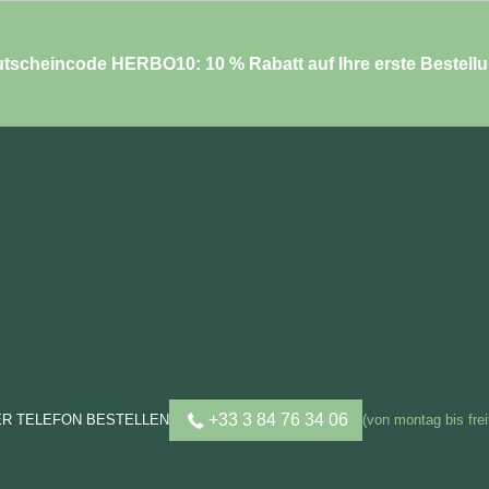
tscheincode HERBO10: 10 % Rabatt auf Ihre erste Bestell
+33 3 84 76 34 06
ER TELEFON BESTELLEN
(von montag bis frei