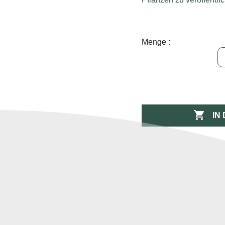
Menge :

IN