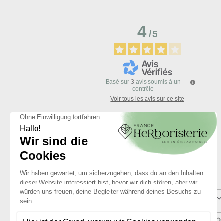
4
/
5
Basé sur
3
avis soumis à un
contrôle
Voir tous les avis sur ce site
5
étoiles
4
étoiles
3
étoiles
2
étoiles
1
étoile
Trier les avis