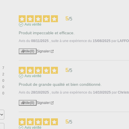
5
/
5
Avis vérifié
Produit impeccable et efficace.
Avis du
08/11/2025
, suite à une expérience du
15/08/2025
par
LAFFO
Utile
(0)
Signaler
7
5
/
5
2
Avis vérifié
0
Produit de grande qualité et bien conditionné.
0
Avis du
28/10/2025
, suite à une expérience du
14/10/2025
par
Christ
0
Utile
(0)
Signaler
5
/
5
Avis vérifié