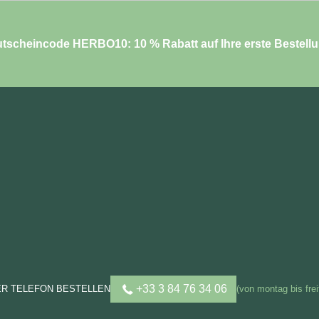
tscheincode HERBO10: 10 % Rabatt auf Ihre erste Bestell
+33 3 84 76 34 06
ER TELEFON BESTELLEN
(von montag bis frei