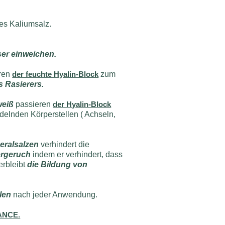
es Kaliumsalz.
er einweichen.
eren
der feuchte Hyalin-Block
zum
s Rasierers.
weiß
passieren
der Hyalin-Block
delnden Körperstellen ( Achseln,
eralsalzen
verhindert die
rgeruch
indem er verhindert, dass
erbleibt
die Bildung von
len
nach jeder Anwendung.
RANCE.