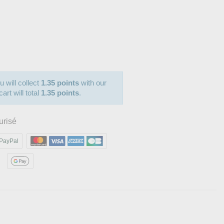
u will collect
1.35 points
with our
art will total
1.35 points
.
urisé
PayPal