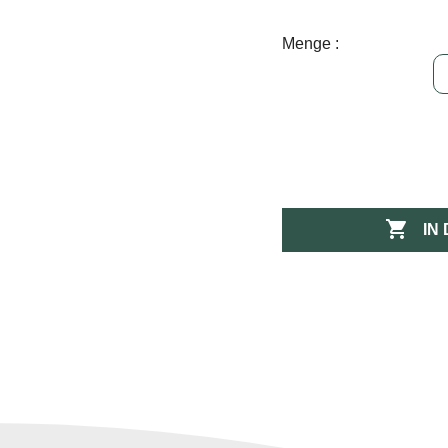
Menge :

IN