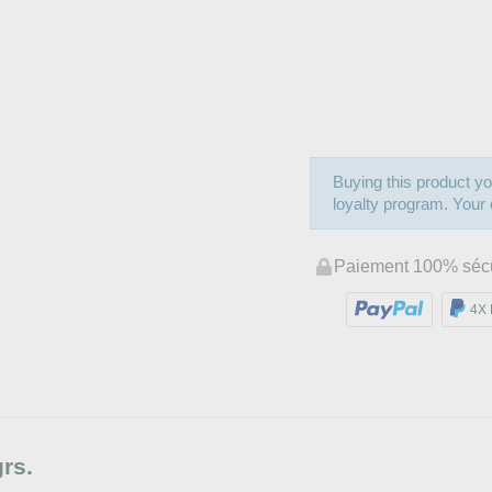
Buying this product yo
loyalty program. Your c
Paiement 100% séc
4X 
rs.