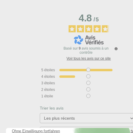
4.8
/
5
Basé sur
9
avis soumis à un
contrôle
Voir tous les avis sur ce site
5
étoiles
4
étoiles
3
étoiles
2
étoiles
1
étoile
Trier les avis