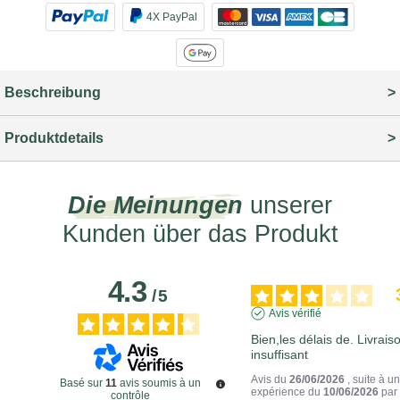
4X PayPal
Beschreibung
Produktdetails
Die Meinungen
unserer
Kunden über das Produkt
4.3
/
5
Avis vérifié
Bien,les délais de. Livraiso
insuffisant
Avis du
26/06/2026
, suite à u
Basé sur
11
avis soumis à un
expérience du
10/06/2026
pa
contrôle