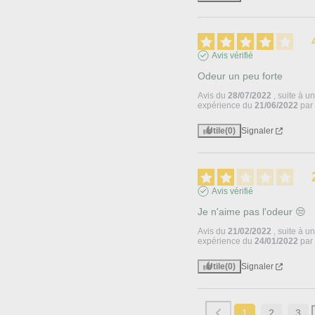
Avis vérifié
Odeur un peu forte
Avis du
28/07/2022
, suite à u
expérience du
21/06/2022
pa
Utile
(0)
Signaler
Avis vérifié
Je n'aime pas l'odeur 😒
Avis du
21/02/2022
, suite à u
expérience du
24/01/2022
pa
Utile
(0)
Signaler
1
2
3