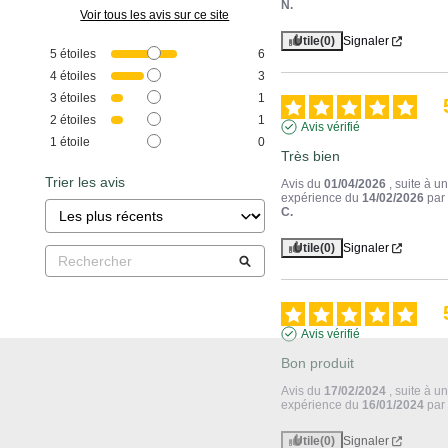
N.
Voir tous les avis sur ce site
Utile
(0)
Signaler
5
étoiles
6
4
étoiles
3
3
étoiles
1
2
étoiles
1
Avis vérifié
1
étoile
0
Très bien
Trier les avis
Avis du
01/04/2026
, suite à u
expérience du
14/02/2026
pa
C.
Utile
(0)
Signaler
Avis vérifié
Bon produit
Avis du
17/02/2024
, suite à u
expérience du
16/01/2024
pa
Utile
(0)
Signaler