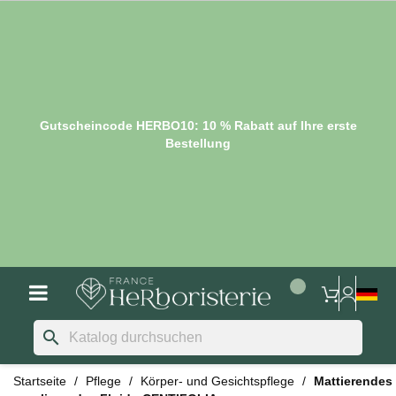
Gutscheincode HERBO10: 10 % Rabatt auf Ihre erste
Bestellung
search
Startseite
Pflege
Körper- und Gesichtspflege
Mattierendes