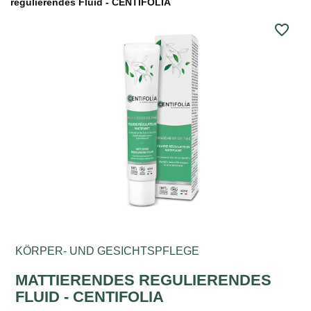
regulierendes Fluid - CENTIFOLIA
favorite_border
KÖRPER- UND GESICHTSPFLEGE
MATTIERENDES REGULIERENDES
FLUID - CENTIFOLIA