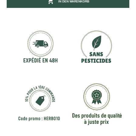

IN DEN WARENKORB