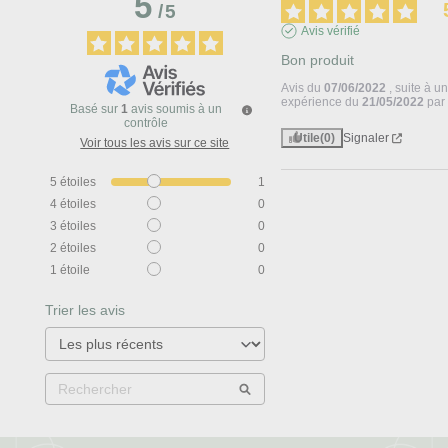
5
/
5
Avis vérifié
Bon produit
Avis du
07/06/2022
, suite à u
expérience du
21/05/2022
pa
Basé sur
1
avis soumis à un
contrôle
Utile
(0)
Signaler
Voir tous les avis sur ce site
5
étoiles
1
4
étoiles
0
3
étoiles
0
2
étoiles
0
1
étoile
0
Trier les avis