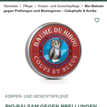
Startseite
Pflege
Körper- und Gesichtspflege
Bio-Balsam
gegen Prellungen und Blutergüsse – Calophylle & Arnika
favorite_border
KÖRPER- UND GESICHTSPFLEGE
BIO-BALSAM GEGEN PRELLUNGEN