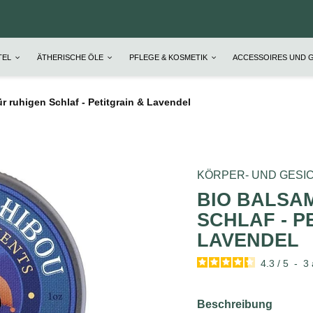
TEL
ÄTHERISCHE ÖLE
PFLEGE & KOSMETIK
ACCESSOIRES UND 
r ruhigen Schlaf - Petitgrain & Lavendel
KÖRPER- UND GESI
BIO BALSA
SCHLAF - P
LAVENDEL
4.3
/
5
-
3
Beschreibung