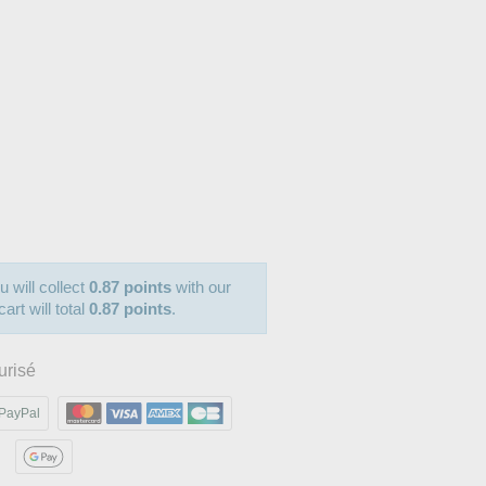
u will collect
0.87 points
with our
art will total
0.87 points
.
urisé
PayPal