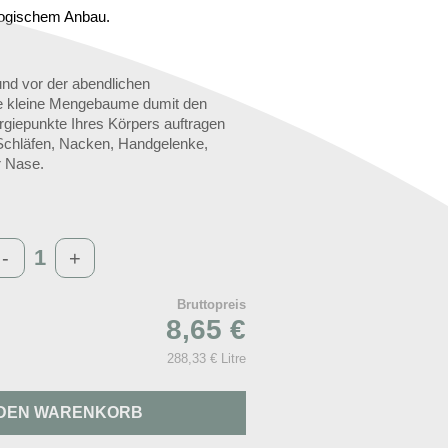
iologischem Anbau.
nd vor der abendlichen
e kleine Mengebaume dumit den
rgiepunkte Ihres Körpers auftragen
 Schläfen, Nacken, Handgelenke,
r Nase.
-
+
Bruttopreis
8,65 €
288,33 € Litre
 DEN WARENKORB