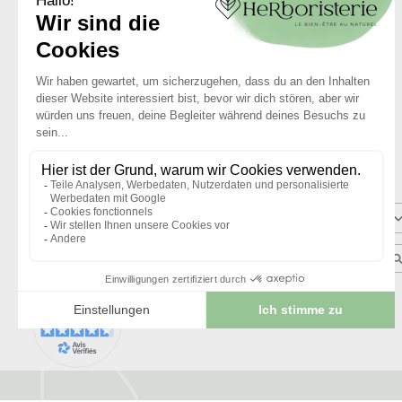
Basé sur
3
avis soumis à un
contrôle
Voir tous les avis sur ce site
5
étoiles
4
étoiles
3
étoiles
2
étoiles
1
étoile
Trier les avis