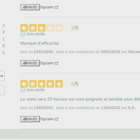
Utile
(0)
Signaler
2
3
/
5
0
Avis vérifié
1
Manque d’efficacité
0
Avis du
23/01/2026
, suite à une expérience du
08/01/2026
par
Vincen
0
Utile
(0)
Signaler
5
/
5
Avis vérifié
Le mets vers 20 heures sur mes poignets et semble plus dé
Avis du
13/05/2022
, suite à une expérience du
13/04/2022
par
A.A.
Utile
(0)
Signaler