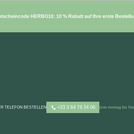
tscheincode HERBO10: 10 % Rabatt auf Ihre erste Bestell
+33 3 84 76 34 06
ER TELEFON BESTELLEN
(von montag bis frei