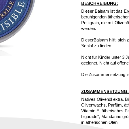
BESCHREIBUNG:
Dieser Balsam ist das Er
beruhigenden ätherischen
Petitgrain, die mit Olive
werden.
DieserBalsam hilft, sich
Schlaf zu finden.
Nicht für Kinder unter 3
geeignet. Nicht auf offe
Die Zusammensetzung ist
ZUSAMMENSETZUNG:
Natives Olivenöl extra, B
Olivenwachs, Parfüm, äth
Vitamin E, ätherisches Pa
bigarade*, Mandarine gr
in ätherischen Ölen.