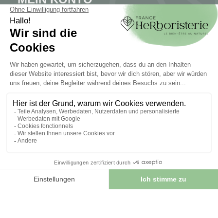
Mein Konto
Authentifizierung
Seguimiento de pedidos
Cree su cuenta
INFORMATIONEN
Kontaktieren Sie uns
Sitemap
Unser Kräuterladen
Lieferung
Sicheres Bezahlen
RECHTLICHE HINWEISE