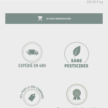
115,00 € kg

IN DEN WARENKORB