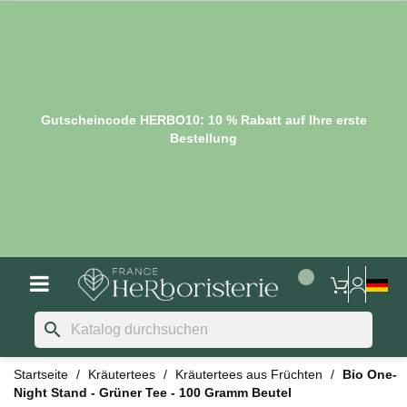
Gutscheincode HERBO10: 10 % Rabatt auf Ihre erste
Bestellung
search
Startseite
Kräutertees
Kräutertees aus Früchten
Bio One-
Night Stand - Grüner Tee - 100 Gramm Beutel