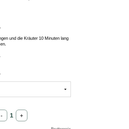
.
gen und die Kräuter 10 Minuten lang
sen.
.
.
-
+
Bruttopreis