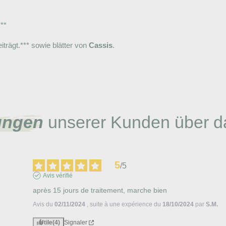
***
trägt.*** sowie blätter von
Cassis
.
ungen
unserer Kunden über d
5
/
5
Avis vérifié
après 15 jours de traitement, marche bien
Avis du
02/11/2024
, suite à une expérience du
18/10/2024
par
S.M.
Utile
(4)
Signaler