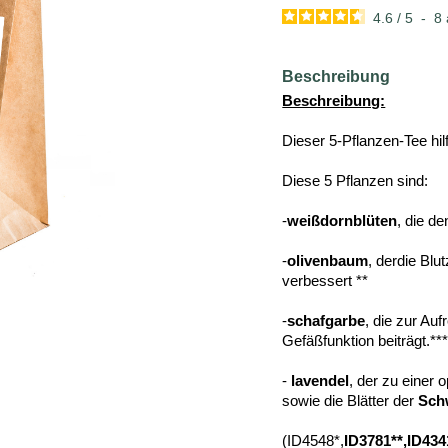
4.6
/
5
-
8
Beschreibung
Beschreibung:
Dieser 5-Pflanzen-Tee hil
Diese 5 Pflanzen sind:
-
weißdornblüten
, die de
-
olivenbaum
, derdie Blu
verbessert **
-
schafgarbe
, die zur Au
Gefäßfunktion beiträgt.**
-
lavendel
, der zu einer 
sowie die Blätter der
Sch
(ID4548*,
ID3781**,ID434