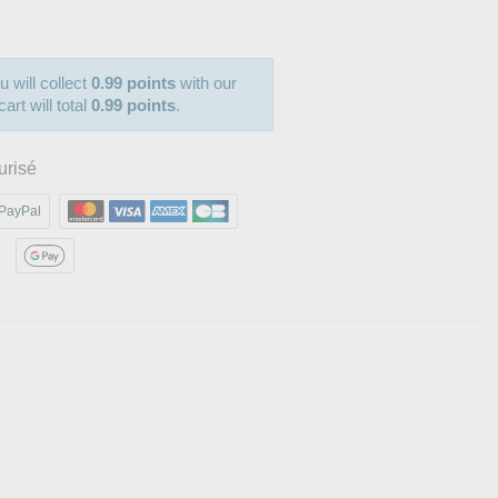
u will collect
0.99 points
with our
art will total
0.99 points
.
urisé
PayPal