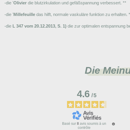
-die '
Olivier
die blutzirkulation und gefäßspannung verbessert. **
-die '
Millefeuille
das hilft, normale vaskuläre funktion zu erhalten. 
-die
L 347 vom 20.12.2013, S. 1)
die zur optimalen entspannung bei
Die Mein
4.6
/
5
Basé sur
8
avis soumis à un
contrôle