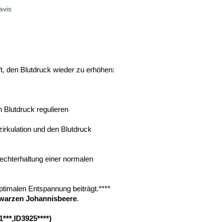
avis
ft, den Blutdruck wieder zu erhöhen:
n Blutdruck regulieren
tzirkulation und den Blutdruck
frechterhaltung einer normalen
*
optimalen Entspannung beiträgt.****
warzen Johannisbeere
.
1***,ID3925****)