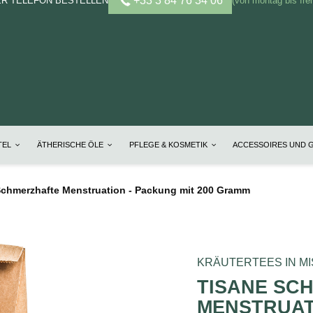
+33 3 84 76 34 06
ER TELEFON BESTELLEN
(von montag bis frei
TEL
ÄTHERISCHE ÖLE
PFLEGE & KOSMETIK
ACCESSOIRES UND 
chmerzhafte Menstruation - Packung mit 200 Gramm
KRÄUTERTEES IN M
TISANE SC
MENSTRUAT