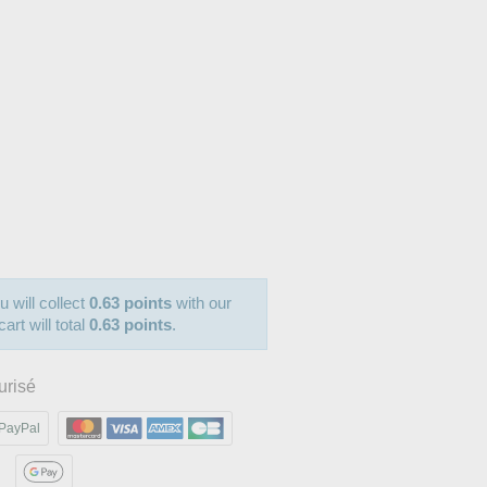
u will collect
0.63 points
with our
art will total
0.63 points
.
urisé
PayPal