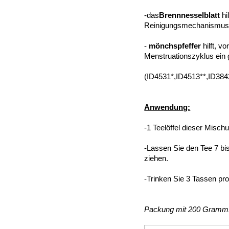
-das
Brennnesselblatt
hi
Reinigungsmechanismus 
-
mönchspfeffer
hilft, v
Menstruationszyklus ein
(ID4531*,ID4513**,ID384
Anwendung:
-1 Teelöffel dieser Misch
-Lassen Sie den Tee 7 b
ziehen.
-Trinken Sie 3 Tassen pr
Packung mit 200 Gramm