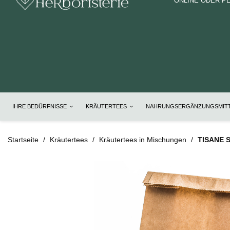
ONLINE ODER P
IHRE BEDÜRFNISSE
KRÄUTERTEES
NAHRUNGSERGÄNZUNGSMIT
Startseite
Kräutertees
Kräutertees in Mischungen
TISANE S