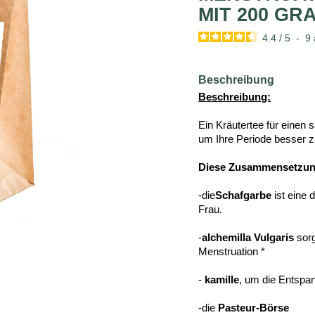
MIT 200 GR
4.4
/
5
-
9
Beschreibung
Beschreibung:
Ein Kräutertee für einen 
um Ihre Periode besser z
Diese Zusammensetzung
-die
Schafgarbe
ist eine 
Frau.
-
alchemilla Vulgaris
sorg
Menstruation *
-
kamille
, um die Entspa
-die
Pasteur-Börse