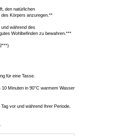
lft, den natürlichen
des Körpers anzuregen.**
or und während des
 gutes Wohlbefinden zu bewahren.***
2***)
ung für eine Tasse.
is 10 Minuten in 90°C warmem Wasser
o Tag vor und während Ihrer Periode.
.