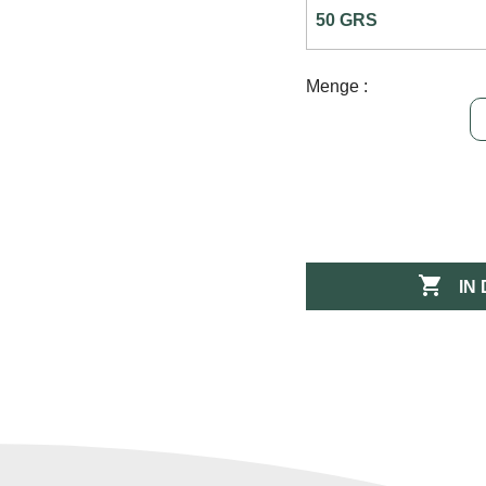
Menge :

IN